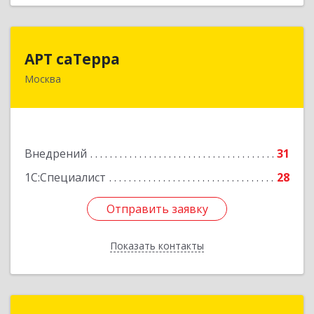
АРТ саТерра
АРТ саТерра
Москва
125130, Москва г, Старопетровский проезд,
дом № 11, корпус 1, оф.420
Подробнее
Внедрений
31
1С:Специалист
28
Отправить заявку
Отправить заявку
Показать контакты
Назад