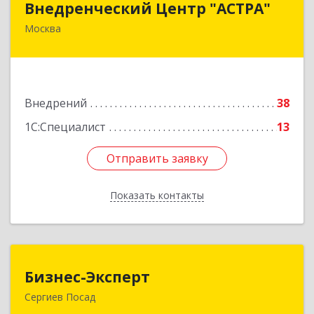
Внедренческий Центр "АСТРА"
Москва
125310, Москва г, Муравская ул, дом № 38,
корпус 2, пом.541
Подробнее
Внедрений
38
1С:Специалист
13
Отправить заявку
Отправить заявку
Показать контакты
Назад
Бизнес-Эксперт
Бизнес-Эксперт
Сергиев Посад
141310, Московская обл, Сергиево-Посадский