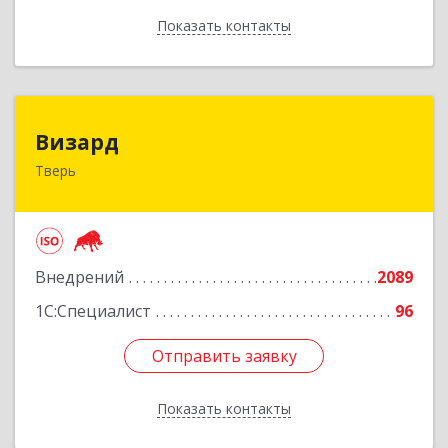
Показать контакты
Назад
Визард
Визард
Тверь
170006, Тверская обл, Тверь г, Учительская ул,
дом № 59, оф.110
Подробнее
Внедрений
2089
1С:Специалист
96
Отправить заявку
Отправить заявку
Показать контакты
Назад