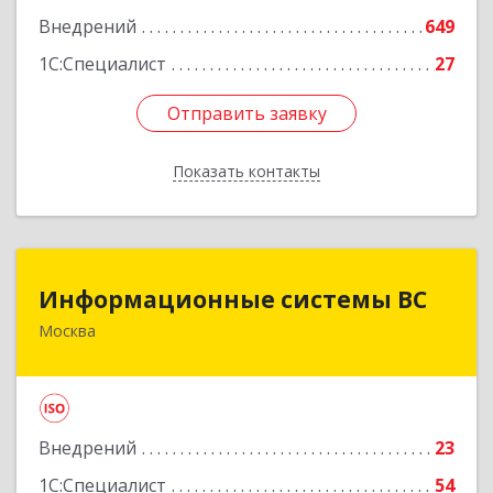
Внедрений
649
1С:Специалист
27
Отправить заявку
Отправить заявку
Показать контакты
Назад
Информационные системы ВС
Информационные системы ВС
Москва
129164, Москва г, Ярославская ул, дом № 8,
корпус 3, оф.208
Подробнее
Внедрений
23
1С:Специалист
54