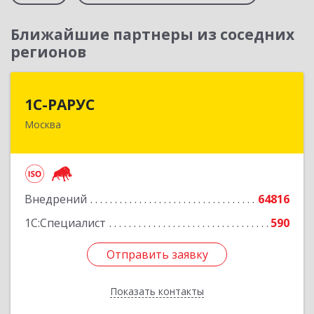
Ближайшие партнеры из соседних
регионов
1С-РАРУС
1С-РАРУС
Москва
127434, Москва г, Дмитровское ш, дом № 9Б
Подробнее
Внедрений
64816
1С:Специалист
590
Отправить заявку
Отправить заявку
Показать контакты
Назад