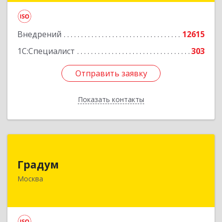
Подробнее
Внедрений
12615
1С:Специалист
303
Отправить заявку
Отправить заявку
Показать контакты
Назад
Градум
Градум
109147, Москва г, Марксистская ул, дом № 34,
Москва
строение 6
Подробнее