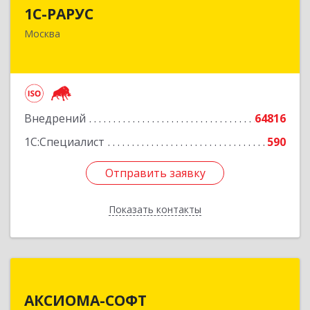
1С-РАРУС
127434, Москва г, Дмитровское ш, дом № 9Б
Москва
Подробнее
Внедрений
64816
1С:Специалист
590
Отправить заявку
Отправить заявку
Показать контакты
Назад
АКСИОМА-СОФТ
АКСИОМА-СОФТ