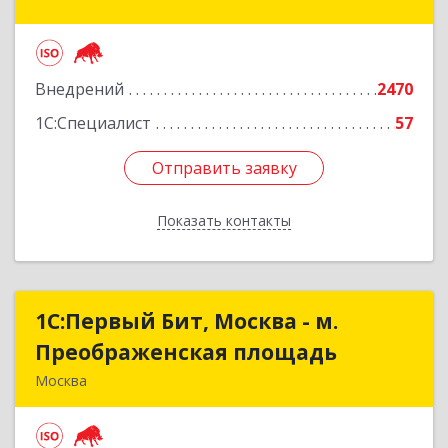
строение 2, пом.4/1, ком.2
Подробнее
Внедрений
2470
1С:Специалист
57
Отправить заявку
Отправить заявку
Показать контакты
Назад
1С:Первый Бит, Москва - м.
1С:Первый Бит, Москва - м.
Преображенская площадь
Преображенская площадь
Москва
107076, Москва г, Краснобогатырская ул, дом №
89, строение 1, пом.66