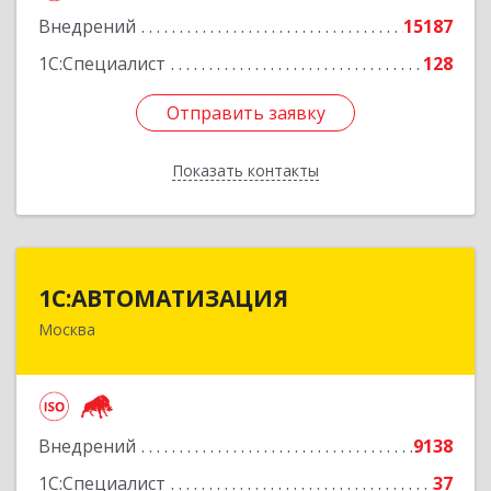
Внедрений
15187
Подробнее
1С:Специалист
128
Отправить заявку
Отправить заявку
Показать контакты
Назад
1С:АВТОМАТИЗАЦИЯ
1С:АВТОМАТИЗАЦИЯ
Москва
111024, Москва г, Энтузиастов 1-я ул, дом №
12А
Подробнее
Внедрений
9138
1С:Специалист
37