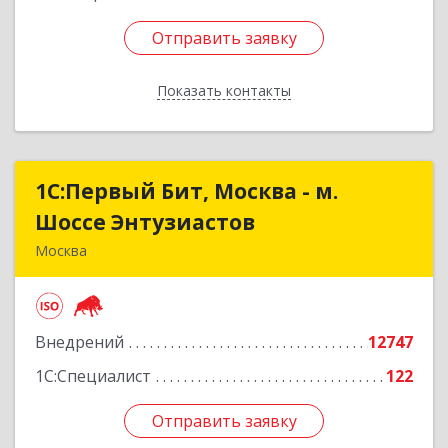
Отправить заявку
Отправить заявку
Показать контакты
Назад
1С:Первый Бит, Москва - м.
1С:Первый Бит, Москва - м.
Шоссе Энтузиастов
Шоссе Энтузиастов
Москва
111524, Москва г, Электродная ул, дом № 9,
строение 2
Внедрений
12747
Подробнее
1С:Специалист
122
Отправить заявку
Отправить заявку