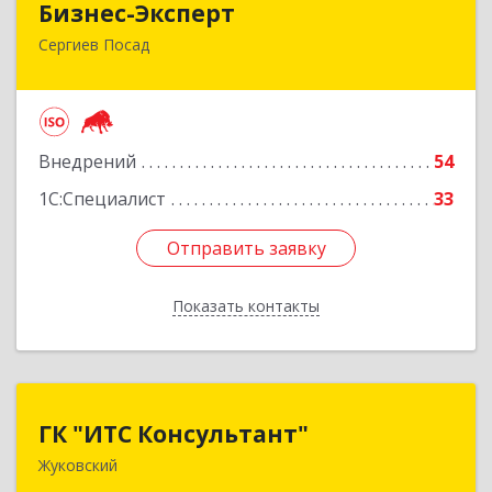
Бизнес-Эксперт
Сергиев Посад
141310, Московская обл, Сергиево-Посадский
р-н, Сергиев Посад г, Пионерская ул, дом № 6,
этаж 3, оф.В320
Подробнее
Внедрений
54
1С:Специалист
33
Отправить заявку
Отправить заявку
Показать контакты
Назад
ГК "ИТС Консультант"
ГК "ИТС Консультант"
Жуковский
140181, Московская обл, Жуковский г,