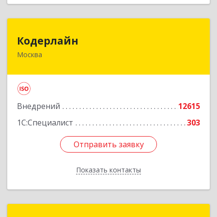
Кодерлайн
Кодерлайн
Москва
107023, Москва г, Семеновская Б. ул, дом № 43,
этаж 3, оф. 301
Подробнее
Внедрений
12615
1С:Специалист
303
Отправить заявку
Отправить заявку
Показать контакты
Назад