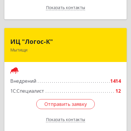
Показать контакты
Назад
ИЦ "Логос-К"
ИЦ "Логос-К"
Мытищи
141008, Московская обл, Мытищи г, Мира ул,
дом № 24
Подробнее
Внедрений
1414
1С:Специалист
12
Отправить заявку
Отправить заявку
Показать контакты
Назад