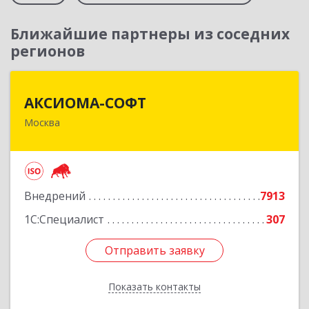
Ближайшие партнеры из соседних
регионов
АКСИОМА-СОФТ
АКСИОМА-СОФТ
Москва
105066, Москва г, вн.тер.г. муниципальный
округ Басманный, Нижняя Красносельская ул,
дом № 35, строение 64, пом.12/7
Подробнее
Внедрений
7913
1С:Специалист
307
Отправить заявку
Отправить заявку
Показать контакты
Назад