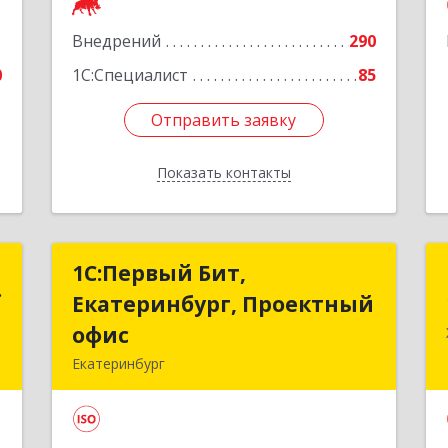
е
1
Внедрений
290
0
1С:Специалист
85
Отправить заявку
Отправить заявку
Показать контакты
Назад
.
1С:Первый Бит,
1С:Первый Бит,
.
я
Екатеринбург, Проектный
Екатеринбург, Проектный
офис
офис
,
Екатеринбург
1
620014, Свердловская обл,
Екатеринбург г, Малышева ул, корпус
е
29, оф.510