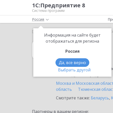
1С:Предприятие 8
Система программ
Россия
Пр
Главная
1С:Договоры
Выбор партнёра
Росс
Информация на сайте будет
отображаться для региона
1С:Договоры
Россия
в России
Да, все верно
Ознакомьтесь с информацио
Выбрать другой
или внедрение продукта.
Москва и Московская облас
область
Тюменская облас
Смотрите также:
Беларусь
,
Партнеры в вашем регионе: