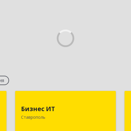
ия
д
Бизнес ИТ
Бизнес ИТ
,
355035, Ставропольский край,
Ставрополь
0
Ставрополь г, 1 Промышленная ул,
дом № 3, корпус А