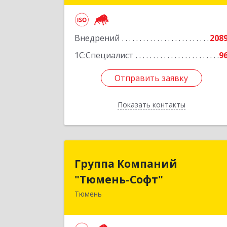
Подробне
Внедрений
208
1С:Специалист
9
Отправить заявку
Отправить заявку
Показать контакты
Назад
Группа Компани
Группа Компаний
"Тюмень-Софт
"Тюмень-Софт"
Тюмень
625048, Тюменская обл, Тюмень г
Салтыкова-Щедрина ул, дом № 44/