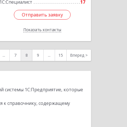
1С:Специалист
17
Отправить заявку
Отправить заявку
Показать контакты
Назад
...
7
8
9
...
15
Вперед
>
ий системы 1С:Предприятие, которые
я к справочнику, содержащему