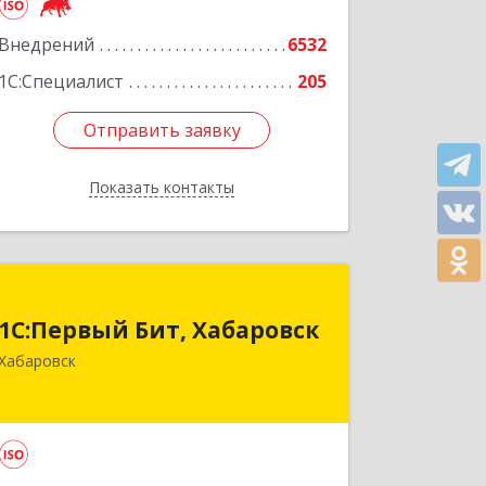
часть,6-15, 16часть, 17часть, 44
Внедрений
6532
Подробнее
1С:Специалист
205
Отправить заявку
Отправить заявку
Показать контакты
Назад
1С:Первый Бит, Хабаровск
1С:Первый Бит, Хабаровск
680030, Хабаровский край, Хабаровск
Хабаровск
г, Постышева ул, дом № 22А, пом.15
Подробнее