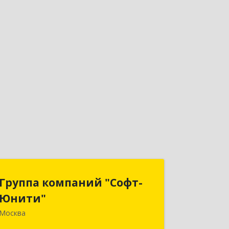
Группа компаний "Софт-
Группа компаний "Софт-
Юнити"
Юнити"
Москва
119334, Москва г, вн.тер.г.
муниципальный округ Донской, 5-й