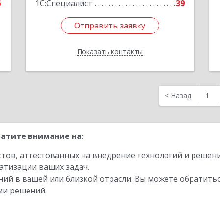
6
1С:Специалист
39
Отправить заявку
Отправить заявку
Показать контакты
Назад
<
Назад
1
атите внимание на:
стов, аттестованных на внедрение технологий и решен
атизации ваших задач.
ий в вашей или близкой отрасли. Вы можете обратитьс
ми решений.