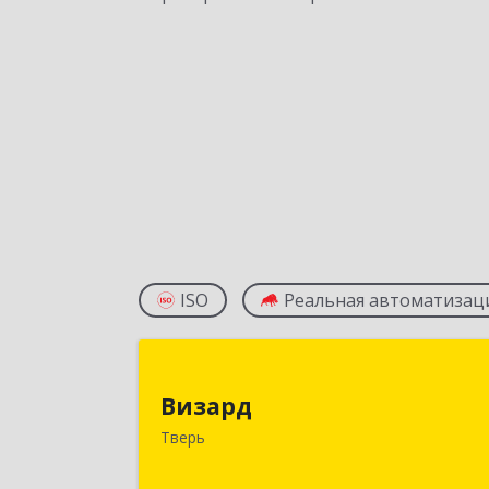
ISO
Реальная автоматизац
Визар
Визард
170006, Тверская обл, Тверь г
Тверь
Учительская ул, дом № 59, оф.11