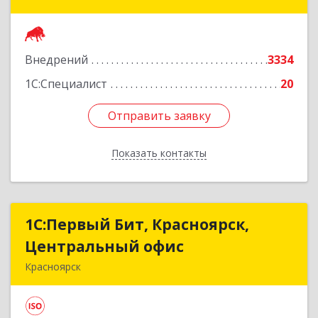
Авиаторов ул, дом № 54
Подробнее
Внедрений
3334
1С:Специалист
20
Отправить заявку
Отправить заявку
Показать контакты
Назад
1С:Первый Бит, Красноярск,
1С:Первый Бит, Красноярск,
Центральный офис
Центральный офис
Красноярск
660017, Красноярский край, Красноярск г,
Диктатуры пролетариата ул, дом № 32