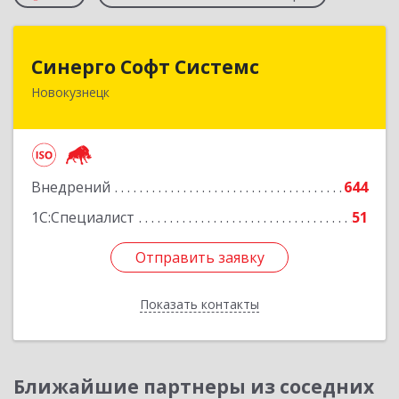
Синерго Софт Системс
Синерго Софт Системс
Новокузнецк
654005, Кемеровская обл, Новокузнецк г,
Строителей пр-кт, дом № 91а
Подробнее
Внедрений
644
1С:Специалист
51
Отправить заявку
Отправить заявку
Показать контакты
Назад
Ближайшие партнеры из соседних