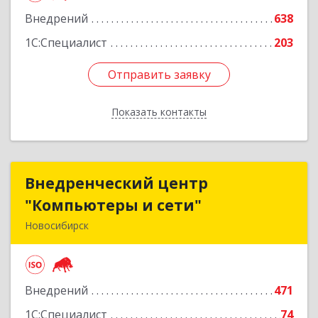
Внедрений
638
1С:Специалист
203
Отправить заявку
Отправить заявку
Показать контакты
Назад
Внедренческий центр
Внедренческий центр
"Компьютеры и сети"
"Компьютеры и сети"
Новосибирск
630075, Новосибирская обл, Новосибирск г,
Залесского, дом № 5/1, оф.711
Внедрений
471
Подробнее
1С:Специалист
74