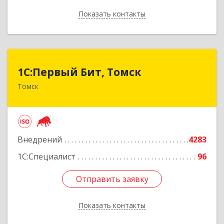
Показать контакты
Назад
1С:Первый Бит, Томск
1С:Первый Бит, Томск
Томск
634041, Томская обл, Томск г, Кирова пр-кт,
дом № 51А, оф.508
Подробнее
Внедрений
4283
1С:Специалист
96
Отправить заявку
Отправить заявку
Показать контакты
Назад