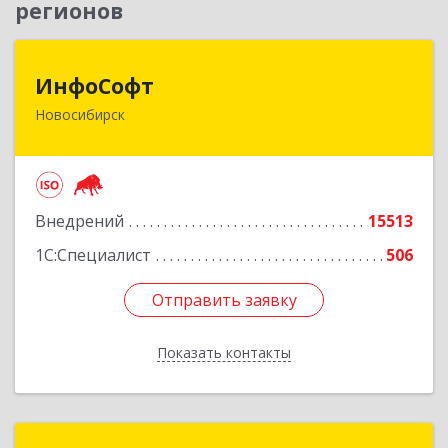
регионов
ИнфоСофт
ИнфоСофт
Новосибирск
630091, Новосибирская обл, Новосибирск г,
Крылова ул, дом № 31
Подробнее
Внедрений
15513
1С:Специалист
506
Отправить заявку
Отправить заявку
Показать контакты
Назад