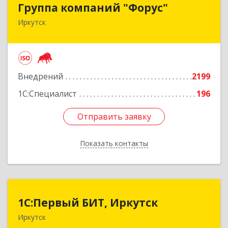
Группа компаний "Форус"
Иркутск
664007, Иркутская обл, Иркутск г, Ямская ул,
дом № 1, корпус 1, оф.1
Подробнее
Внедрений
2199
1С:Специалист
196
Отправить заявку
Отправить заявку
Показать контакты
Назад
1С:Первый БИТ, Иркутск
1С:Первый БИТ, Иркутск
Иркутск
664007, Иркутская обл, Иркутск г, Декабрьских