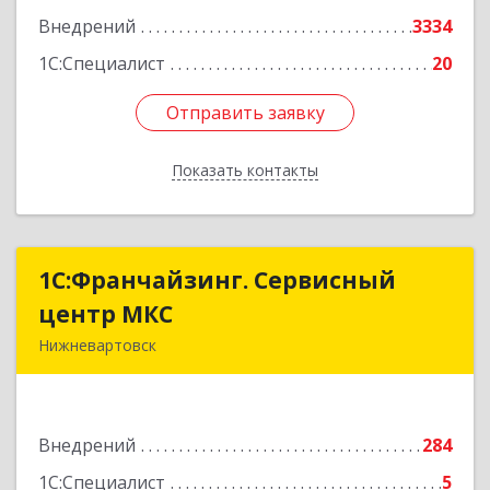
Внедрений
3334
1С:Специалист
20
Отправить заявку
Отправить заявку
Показать контакты
Назад
1С:Франчайзинг. Сервисный
1С:Франчайзинг. Сервисный
центр МКС
центр МКС
Нижневартовск
628615, Ханты-Мансийский Автономный округ
- Югра АО, Нижневартовск г, Северная ул, дом
№ 54А, строение 1, оф.112, 202
Внедрений
284
Подробнее
1С:Специалист
5