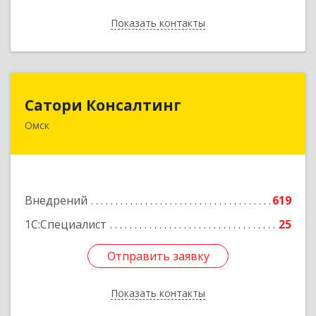
Показать контакты
Назад
Сатори Консалтинг
Сатори Консалтинг
Омск
644070, Омская обл, Омск г, Лермонтова ул,
дом № 63, оф.505
Подробнее
Внедрений
619
1С:Специалист
25
Отправить заявку
Отправить заявку
Показать контакты
Назад