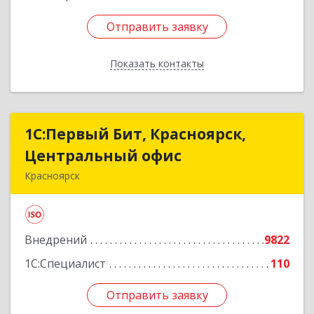
Отправить заявку
Отправить заявку
Показать контакты
Назад
1С:Первый Бит, Красноярск,
1С:Первый Бит, Красноярск,
Центральный офис
Центральный офис
Красноярск
660017, Красноярский край, Красноярск г,
Диктатуры пролетариата ул, дом № 32
Внедрений
9822
Подробнее
1С:Специалист
110
Отправить заявку
Отправить заявку