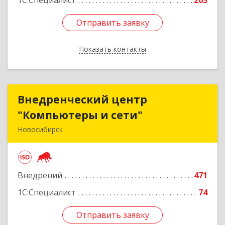
1С:Специалист
203
Отправить заявку
Отправить заявку
Показать контакты
Назад
Внедренческий центр
Внедренческий центр
"Компьютеры и сети"
"Компьютеры и сети"
Новосибирск
630075, Новосибирская обл, Новосибирск г,
Залесского, дом № 5/1, оф.711
Внедрений
471
Подробнее
1С:Специалист
74
Отправить заявку
Отправить заявку