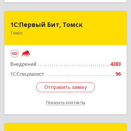
1С:Первый Бит, Томск
1С:Первый Бит, Томск
Томск
634041, Томская обл, Томск г, Кирова пр-кт,
дом № 51А, оф.508
Подробнее
Внедрений
4283
1С:Специалист
96
Отправить заявку
Отправить заявку
Показать контакты
Назад