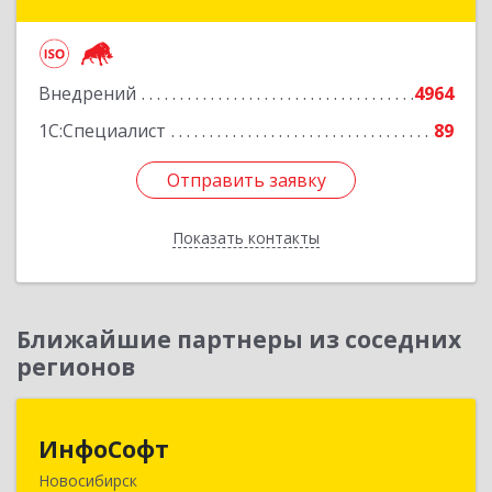
Событий ул, дом № 125, оф.500
Подробнее
Внедрений
4964
1С:Специалист
89
Отправить заявку
Отправить заявку
Показать контакты
Назад
Ближайшие партнеры из соседних
регионов
ИнфоСофт
ИнфоСофт
Новосибирск
630091, Новосибирская обл, Новосибирск г,