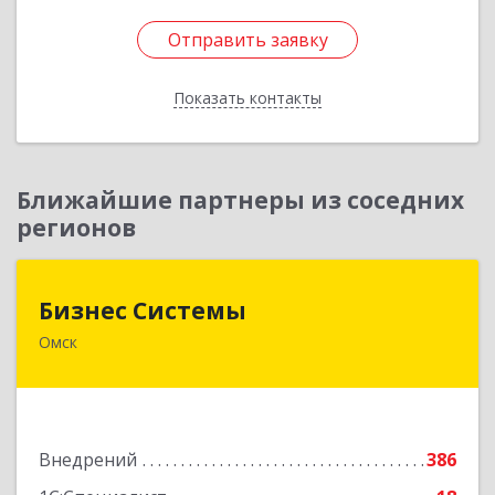
Отправить заявку
Отправить заявку
Показать контакты
Назад
Ближайшие партнеры из соседних
регионов
Бизнес Системы
Бизнес Системы
Омск
644024, Омская обл, Омск г, Т.К.Щербанева ул,
дом № 35, оф.703
Подробнее
Внедрений
386