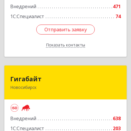
Внедрений
471
Подробнее
1С:Специалист
74
Отправить заявку
Отправить заявку
Показать контакты
Назад
Гигабайт
Гигабайт
Новосибирск
630099, Новосибирская обл, Новосибирск г,
Ядринцевская ул, дом № 68/1, этаж 4
Подробнее
Внедрений
638
1С:Специалист
203