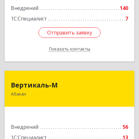
Внедрений
140
1С:Специалист
7
Отправить заявку
Отправить заявку
Показать контакты
Назад
Вертикаль-М
Вертикаль-М
Абакан
655017, Хакасия Респ, Абакан г, Чертыгашева
ул, дом № 124, кв.97Н
Подробнее
Внедрений
56
1С:Специалист
13