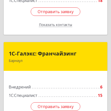
1С:Специалист
18
Отправить заявку
Отправить заявку
Показать контакты
Назад
1С-Галэкс: Франчайзинг
1С-Галэкс: Франчайзинг
Барнаул
656015, Алтайский край, Барнаул г, Деповская
ул, дом № 7, каб.А-105
Подробнее
Внедрений
6
1С:Специалист
15
Отправить заявку
Отправить заявку