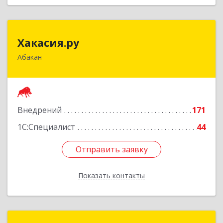
Хакасия.ру
Хакасия.ру
Абакан
655017, Хакасия Респ, Абакан г, Вяткина ул, дом
№ 9, кв.2
Подробнее
Внедрений
171
1С:Специалист
44
Отправить заявку
Отправить заявку
Показать контакты
Назад