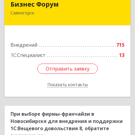
Бизнес Форум
Саяногорск
655603, Хакасия Респ, Саяногорск г, Советский
мкр, дом № 2, кв.262
Подробнее
Внедрений
715
1С:Специалист
13
Отправить заявку
Отправить заявку
Показать контакты
Назад
При выборе фирмы-франчайзи в
Новосибирске для внедрения и поддержки
1С:Вещевого довольствия 8, обратите