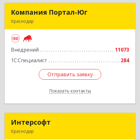
Компания Портал-Юг
Компания Портал-Юг
Краснодар
350020, Краснодарский край, Краснодар г,
Одесская ул, дом № 48, оф.2,3,6
Внедрений
11073
Подробнее
1С:Специалист
284
Отправить заявку
Отправить заявку
Показать контакты
Назад
Интерсофт
Интерсофт
Краснодар
350020, Краснодарский край, Краснодар г,