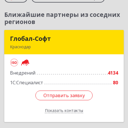
Ближайшие партнеры из соседних
регионов
Глобал-Софт
Глобал-Софт
Краснодар
350018, Краснодарский край, Краснодар г,
Сормовская ул, дом № 7
Внедрений
4134
Подробнее
1С:Специалист
80
Отправить заявку
Отправить заявку
Показать контакты
Назад