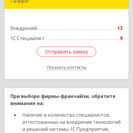
Таганрог
347900, Ростовская обл, Таганрог г,
Лермонтовский пер, дом № 7 "А"
Внедрений
13
Подробнее
1С:Специалист
9
Отправить заявку
Отправить заявку
Показать контакты
Назад
При выборе фирмы-франчайзи, обратите
внимание на:
Наличие и количество специалистов,
аттестованных на внедрение технологий
и решений системы 1С:Предприятие,