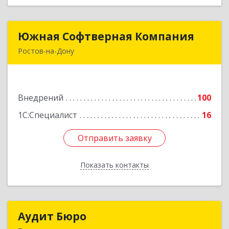
Южная Софтверная Компания
Южная Софтверная Компания
Ростов-на-Дону
344116, Ростовская обл, Ростов-на-Дону г, 2-я
Володарского ул, Здание № 76, оф.203
Внедрений
100
Подробнее
1С:Специалист
16
Отправить заявку
Отправить заявку
Показать контакты
Назад
Аудит Бюро
Аудит Бюро