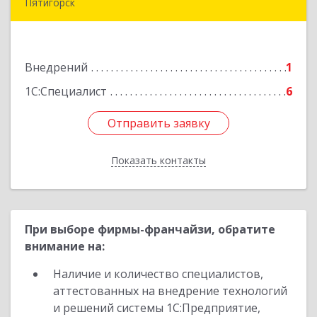
Пятигорск
357500, Ставропольский край, Пятигорск г,
Московская ул, дом № 84
Внедрений
1
Подробнее
1С:Специалист
6
Отправить заявку
Отправить заявку
Показать контакты
Назад
При выборе фирмы-франчайзи, обратите
внимание на:
Наличие и количество специалистов,
аттестованных на внедрение технологий
и решений системы 1С:Предприятие,