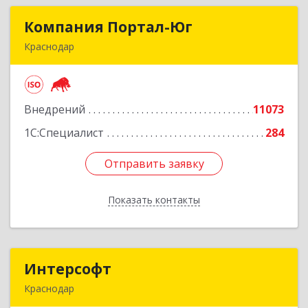
Компания Портал-Юг
Компания Портал-Юг
Краснодар
350020, Краснодарский край, Краснодар г,
Одесская ул, дом № 48, оф.2,3,6
Внедрений
11073
Подробнее
1С:Специалист
284
Отправить заявку
Отправить заявку
Показать контакты
Назад
Интерсофт
Интерсофт
Краснодар
350020, Краснодарский край, Краснодар г,