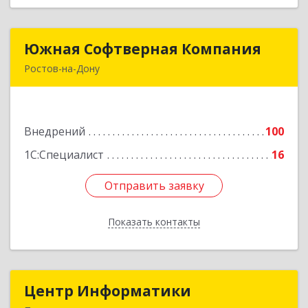
Южная Софтверная Компания
Южная Софтверная Компания
Ростов-на-Дону
344116, Ростовская обл, Ростов-на-Дону г, 2-я
Володарского ул, Здание № 76, оф.203
Внедрений
100
Подробнее
1С:Специалист
16
Отправить заявку
Отправить заявку
Показать контакты
Назад
Центр Информатики
Центр Информатики