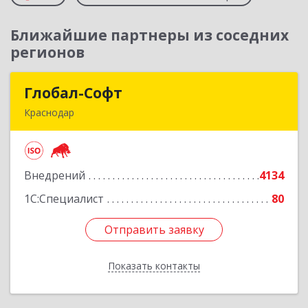
Ближайшие партнеры из соседних
регионов
Глобал-Софт
Глобал-Софт
Краснодар
350018, Краснодарский край, Краснодар г,
Сормовская ул, дом № 7
Внедрений
4134
Подробнее
1С:Специалист
80
Отправить заявку
Отправить заявку
Показать контакты
Назад