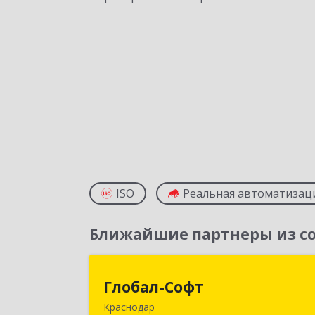
ISO
Реальная автоматизац
Ближайшие партнеры из со
Глобал-Соф
Глобал-Софт
Краснодар
350018, Краснодарский край