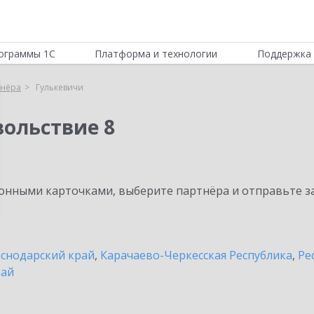
ограммы 1С
Платформа и технологии
Поддержка 
тнёра
Гулькевичи
вольствие 8
нными карточками, выберите партнёра и отправьте за
снодарский край
,
Карачаево-Черкесская Республика
,
Ре
рай