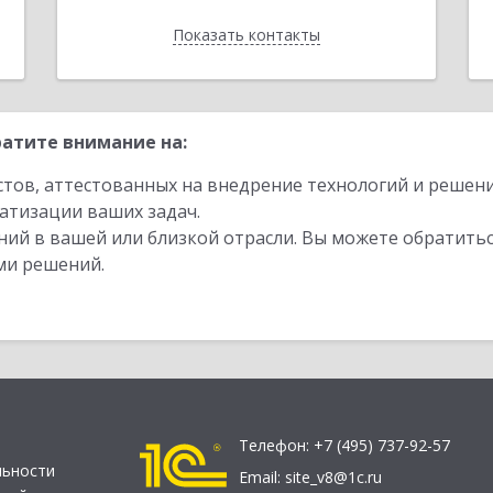
Показать контакты
Назад
атите внимание на:
стов, аттестованных на внедрение технологий и решен
атизации ваших задач.
ий в вашей или близкой отрасли. Вы можете обратитьс
ми решений.
Телефон:
+7 (495) 737-92-57
льности
Email:
site_v8@1c.ru