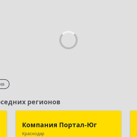
ия
седних регионов
т
Компания Портал-Юг
Компания Портал-Юг
Краснодар
,
350020, Краснодарский край,