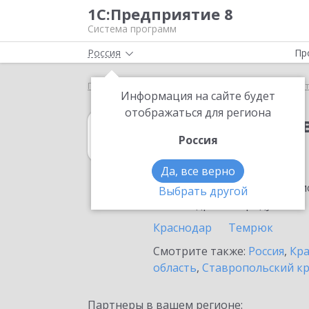
1С:Предприятие 8
Система программ
Россия
Пр
Главная
1С:Вещевое довольствие 8
Выбор пар
Информация на сайте будет
отображаться для региона
1С:Вещевое до
Россия
в Гулькевичах
Да, все верно
Ознакомьтесь с информацио
Выбрать другой
или внедрение продукта.
Краснодар
Темрюк
Смотрите также:
Россия
,
Кра
область
,
Ставропольский к
Партнеры в вашем регионе: