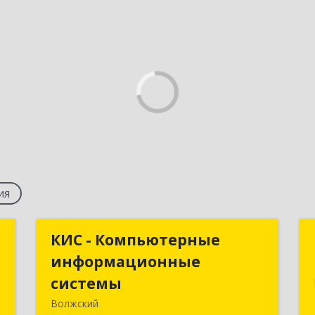
ия
р
КИС - Компьютерные
КИС - Компьютерные
информационные
информационные
й
системы
системы
№
Волжский
6