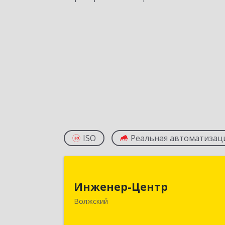
ISO
Реальная автоматизац
Инженер-Цент
Инженер-Центр
404120, Волгоградская обл, Волжски
Волжский
г, им генерала Карбышева ул, дом 
7