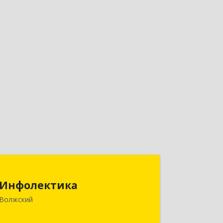
Инфолектика
Инфолектика
404104, Волгоградская обл, Волжский
Волжский
г, Пушкина ул, дом № 76