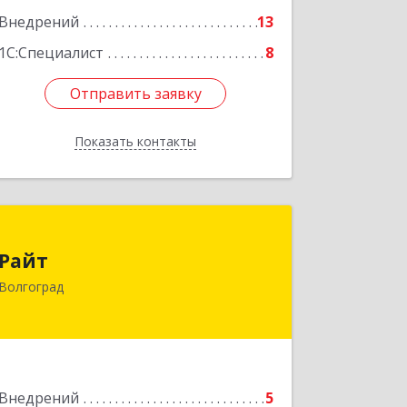
Внедрений
13
1С:Специалист
8
Отправить заявку
Отправить заявку
Показать контакты
Назад
Райт
Райт
400002, Волгоградская обл, Волгоград
Волгоград
г, Казахская ул, дом № 43
Подробнее
Внедрений
5