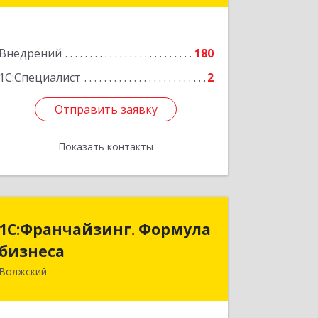
Подробнее
Внедрений
180
1С:Специалист
2
Отправить заявку
Отправить заявку
Показать контакты
Назад
1С:Франчайзинг. Формула
1С:Франчайзинг. Формула
бизнеса
бизнеса
Волжский
404133, Волгоградская обл, Волжский
г, им генерала Карбышева ул, дом №
138, оф.3