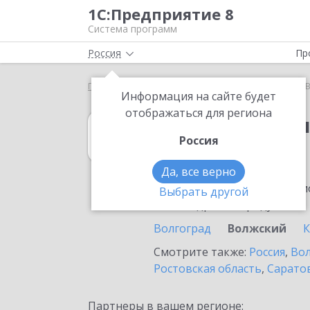
1С:Предприятие 8
Система программ
Россия
Пр
Главная
1С:Бухгалтерия 8
Выбор партнёра
Информация на сайте будет
отображаться для региона
1С:Бухгалтерия
Россия
в Волжском
Да, все верно
Ознакомьтесь с информацио
Выбрать другой
или внедрение продукта.
Волгоград
Волжский
Смотрите также:
Россия
,
Вол
Ростовская область
,
Саратов
Партнеры в вашем регионе: