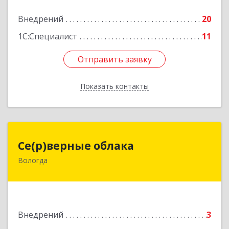
Внедрений
20
Подробнее
1С:Специалист
11
Отправить заявку
Отправить заявку
Показать контакты
Назад
Се(р)верные облака
Се(р)верные облака
Вологда
160000, Вологодская обл, Вологда г,
Зосимовская ул, дом № 2
Подробнее
Внедрений
3