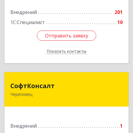
Подробнее
Внедрений
201
1С:Специалист
10
Отправить заявку
Отправить заявку
Показать контакты
Назад
СофтКонсалт
СофтКонсалт
Череповец
162614, Вологодская обл, Череповец г,
М.Горького ул, дом № 32, оф.611/2
Подробнее
Внедрений
1