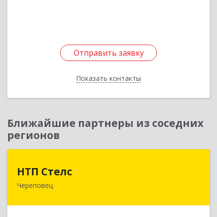
Подробнее
Отправить заявку
Отправить заявку
Показать контакты
Назад
Ближайшие партнеры из соседних
регионов
НТП Стелс
НТП Стелс
Череповец
162512, Вологодская обл, Кадуйский р-н, Кадуй
рп, Энтузиастов ул, дом № 14, оф.16