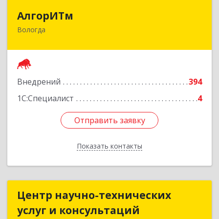
АлгорИТм
АлгорИТм
Вологда
160034, Вологодская обл, Вологда г,
Костромская ул, дом № 7
Подробнее
Внедрений
394
1С:Специалист
4
Отправить заявку
Отправить заявку
Показать контакты
Назад
Центр научно-технических
Центр научно-технических
услуг и консультаций
услуг и консультаций