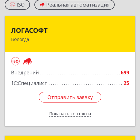
ISO
Реальная автоматизация
ЛОГАСОФТ
ЛОГАСОФТ
Вологда
160002, Вологодская обл, Вологда г, Гагарина
ул, дом № 26, пом.2, оф.103
Подробнее
Внедрений
699
1С:Специалист
25
Отправить заявку
Отправить заявку
Показать контакты
Назад