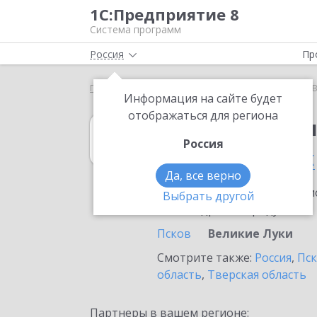
1С:Предприятие 8
Система программ
Россия
Пр
Главная
1С:Бухгалтерия 8
Выбор партнёра
В
Информация на сайте будет
отображаться для региона
1С:Бухгалтерия
Россия
в Великих Луках
Да, все верно
Ознакомьтесь с информацио
Выбрать другой
или внедрение продукта.
Псков
Великие Луки
Смотрите также:
Россия
,
Пск
область
,
Тверская область
Партнеры в вашем регионе: