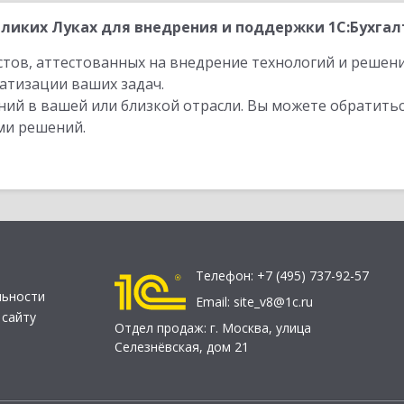
ликих Луках для внедрения и поддержки 1С:Бухгалт
стов, аттестованных на внедрение технологий и решен
атизации ваших задач.
ий в вашей или близкой отрасли. Вы можете обратитьс
ми решений.
Телефон:
+7 (495) 737-92-57
льности
Email:
site_v8@1c.ru
 сайту
Отдел продаж:
г. Москва
,
улица
Селезнёвская, дом 21