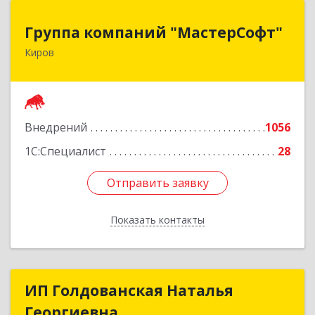
Группа компаний "МастерСофт"
Группа компаний "МастерСофт"
Киров
610017, Кировская обл, Киров г, Маклина ул,
дом № 40
Подробнее
Внедрений
1056
1С:Специалист
28
Отправить заявку
Отправить заявку
Показать контакты
Назад
ИП Голдованская Наталья
ИП Голдованская Наталья
Георгиевна
Георгиевна