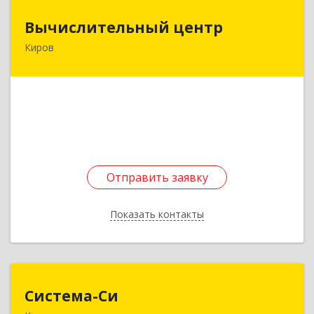
Вычислительный центр
Вычислительный центр
Киров
610002, Кировская обл, Киров г, Ленина ул, дом
№ 137
Подробнее
Отправить заявку
Отправить заявку
Показать контакты
Назад
Система-Си
Система-Си