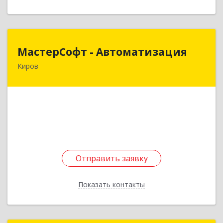
МастерСофт - Автоматизация
МастерСофт - Автоматизация
Киров
610017, Кировская обл, Киров г, Маклина ул,
дом № 40
Подробнее
Отправить заявку
Отправить заявку
Показать контакты
Назад