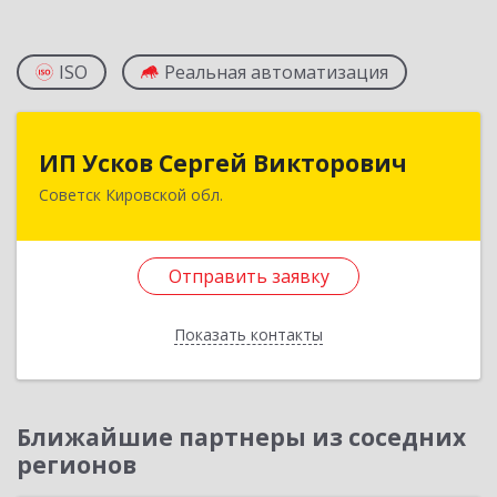
ISO
Реальная автоматизация
ИП Усков Сергей Викторович
ИП Усков Сергей Викторович
Советск Кировской обл.
613340, Кировская обл, Советск г, Дружбы ул,
дом № 29
Отправить заявку
Подробнее
Отправить заявку
Показать контакты
Назад
Ближайшие партнеры из соседних
регионов