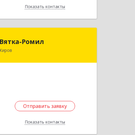
Показать контакты
Назад
Вятка-Ромил
Вятка-Ромил
Киров
610017, Кировская обл, Киров г,
Воровского ул, дом № 73А, кв.34
Подробнее
Отправить заявку
Отправить заявку
Показать контакты
Назад