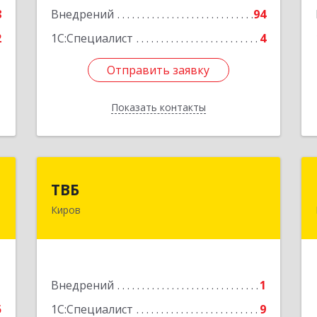
8
Внедрений
94
Подробнее
2
1С:Специалист
4
Отправить заявку
Отправить заявку
Показать контакты
Назад
"
ТВБ
ТВБ
Киров
,
610020, Кировская обл, Киров г, Карла
5
Маркса ул, дом № 21, кв.206
е
Подробнее
1
Внедрений
1
5
1С:Специалист
9