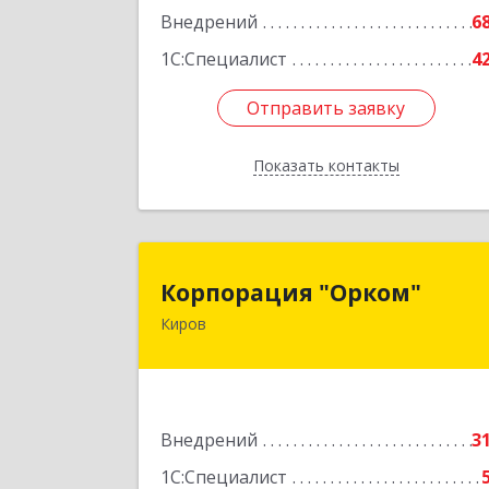
Внедрений
6
1С:Специалист
4
Отправить заявку
Отправить заявку
Показать контакты
Назад
Корпорация "Орком
Корпорация "Орком"
Киров
610000, Кировская обл, Киров г
Московская ул, дом № 1
Подробне
Внедрений
3
1С:Специалист