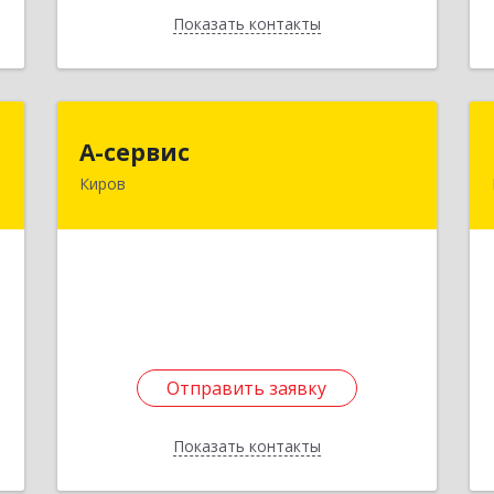
Показать контакты
Назад
г
А-сервис
А-сервис
Киров
,
610000, Кировская обл, Киров г,
1
Казанская ул, дом № 89, корпус А,
оф.24
е
Подробнее
Отправить заявку
Отправить заявку
Показать контакты
Назад