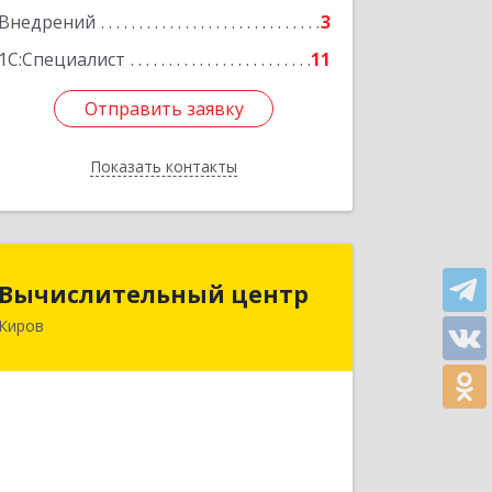
Внедрений
3
1С:Специалист
11
Отправить заявку
Отправить заявку
Показать контакты
Назад
Вычислительный центр
Вычислительный центр
Киров
610002, Кировская обл, Киров г,
Ленина ул, дом № 137
Подробнее