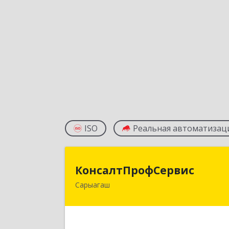
ISO
Реальная автоматизац
КонсалтПрофСерви
КонсалтПрофСервис
Сарыагаш
160900, Республика Казахстан
Туркестанская область
Сарыагашский район, г. Сарыагаш, ул
Исмайлова, дом № 37 