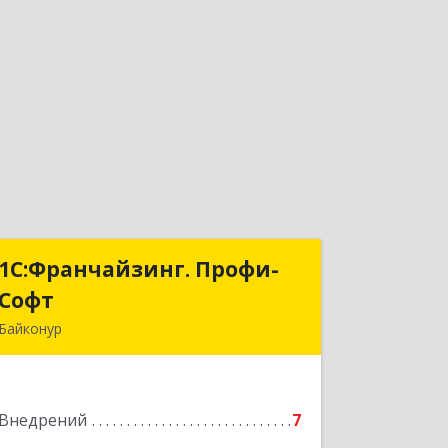
1С:Франчайзинг. Профи-
1С:Франчайзинг. Профи-
Софт
Софт
Байконур
468320, Байконур г, Ленина ул, дом №
10, кв.1+2+3
Внедрений
7
Подробнее