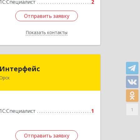
1С:Специалист
2
Отправить заявку
Отправить заявку
Показать контакты
Назад
Интерфейс
Интерфейс
Орск
462404, Оренбургская обл, Орск г,
Кутузова ул, дом № 19
Подробнее
1
1С:Специалист
1
Отправить заявку
Отправить заявку