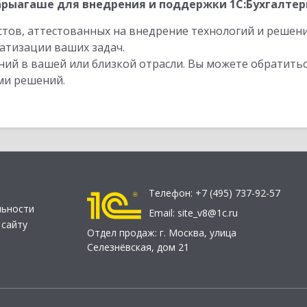
рыагаше для внедрения и поддержки 1С:Бухгалтери
стов, аттестованных на внедрение технологий и решен
атизации ваших задач.
ий в вашей или близкой отрасли. Вы можете обратитьс
ми решений.
Телефон:
+7 (495) 737-92-57
льности
Email:
site_v8@1c.ru
 сайту
Отдел продаж:
г. Москва
,
улица
Селезнёвская, дом 21