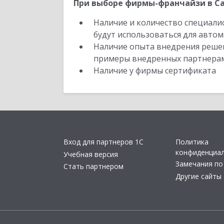
При выборе фирмы-франчайзи в Са
Наличие и количество специали
будут использоваться для автом
Наличие опыта внедрения решен
примеры внедренных партнера
Наличие у фирмы сертификата
Вход для партнеров 1С
Политика
конфиденциа
Учебная версия
Замечания по
Стать партнером
Другие сайты