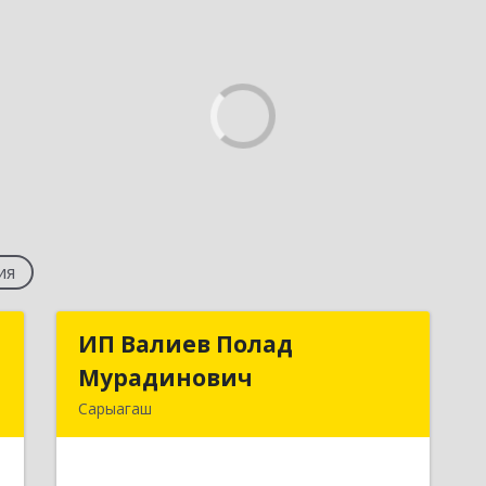
ия
с
ИП Валиев Полад
ИП Валиев Полад
Мурадинович
Мурадинович
,
Сарыагаш
,
160900, Республика Казахстан,
.
Туркестанская область,
В
Сарыагашский район, г. Сарыагаш, ул.