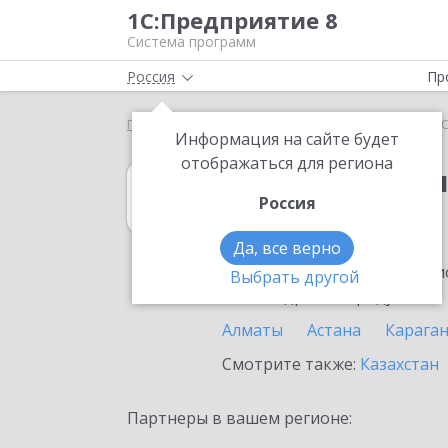
1С:Предприятие 8
Система программ
Россия
Пр
Главная
1С:Бухгалтерия 8
Выбор партнёра
Информация на сайте будет
отображаться для региона
1С:Бухгалтерия
Россия
в Сарыагаше
Да, все верно
Ознакомьтесь с информацио
Выбрать другой
или внедрение продукта.
Алматы
Астана
Карага
Смотрите также:
Казахстан
Партнеры в вашем регионе: