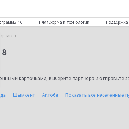
ограммы 1С
Платформа и технологии
Поддержка 
Сарыагаш
 8
нными карточками, выберите партнёра и отправьте за
нда
Шымкент
Актобе
Показать все населенные
п