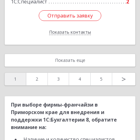
1С:Специалист
2
Отправить заявку
Отправить заявку
Показать контакты
Назад
Показать еще
>
1
2
3
4
5
При выборе фирмы-франчайзи в
Приморском крае для внедрения и
поддержки 1С:Бухгалтерии 8, обратите
внимание на:
Наличие и количество специалистов,