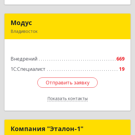
Модус
Модус
Владивосток
690034, Приморский край, Владивосток г,
Фадеева ул, дом № 10, каб.308
Внедрений
669
Подробнее
1С:Специалист
19
Отправить заявку
Отправить заявку
Показать контакты
Назад
Компания "Эталон-1"
Компания "Эталон-1"