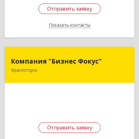
Отправить заявку
Отправить заявку
Показать контакты
Назад
Компания "Бизнес Фокус"
Компания "Бизнес Фокус"
Красногорск
143408, Московская обл, Красногорск г, Ленина
ул, дом № 51, кв.69
Подробнее
Отправить заявку
Отправить заявку