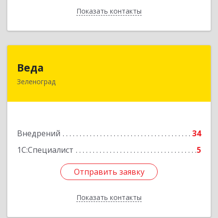
Показать контакты
Назад
Веда
Веда
Зеленоград
124683, Москва г, Зеленоград г, корпус 1504,
н.п.II
Подробнее
Внедрений
34
1С:Специалист
5
Отправить заявку
Отправить заявку
Показать контакты
Назад