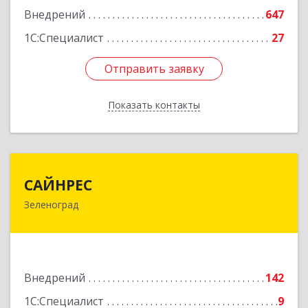
Внедрений
647
1С:Специалист
27
Отправить заявку
Отправить заявку
Показать контакты
Назад
САЙНРЕС
САЙНРЕС
Зеленоград
124365, Москва г, Зеленоград г, корпус 2307А,
кв.37
Подробнее
Внедрений
142
1С:Специалист
9