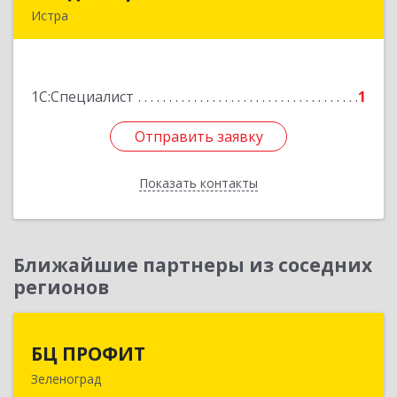
Истра
143500, Московская обл, Истра г, 9
Гвардейской Дивизии ул, дом № 62, корпус В,
кв.68
1С:Специалист
1
Подробнее
Отправить заявку
Отправить заявку
Показать контакты
Назад
Ближайшие партнеры из соседних
регионов
БЦ ПРОФИТ
БЦ ПРОФИТ
Зеленоград
124482, Москва г, Зеленоград г, корпус 340,