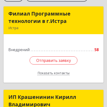
Филиал Программные
Филиал Программные
технологии в г.Истра
технологии в г.Истра
Истра
143500, Московская обл, Истринский р-н, Истра
г, Урицкого ул, дом № 1а.
Внедрений
58
Подробнее
Отправить заявку
Отправить заявку
Показать контакты
Назад
ИП Крашенинин Кирилл
ИП Крашенинин Кирилл
Владимирович
Владимирович