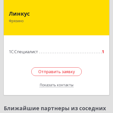
Линкус
Линкус
141191, Московская обл, Фрязино г, Ленина ул,
Фрязино
дом № 37, кв.24
Подробнее
1С:Специалист
1
Отправить заявку
Отправить заявку
Показать контакты
Назад
Ближайшие партнеры из соседних