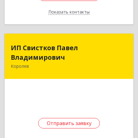
Показать контакты
Назад
ИП Свистков Павел
ИП Свистков Павел
Владимирович
Владимирович
Королев
141080, Московская обл, Королев г, Горького
ул, дом № 14Б, кв.230
Подробнее
Отправить заявку
Отправить заявку