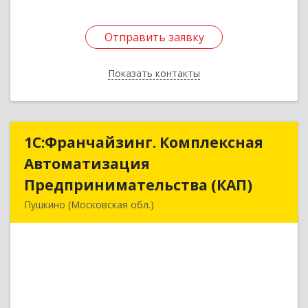
Отправить заявку
Отправить заявку
Показать контакты
Назад
1С:Франчайзинг. Комплексная
1С:Франчайзинг. Комплексная
Автоматизация
Автоматизация
Предпринимательства (КАП)
Предпринимательства (КАП)
Пушкино (Московская обл.)
141205, Московская обл, Пушкино г,
Пушкинское ш, дом № 3, кв.82
Подробнее