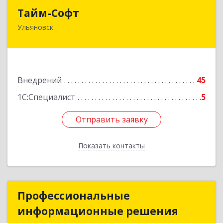
Тайм-Софт
Тайм-Софт
Ульяновск
432017, Ульяновская обл, Ульяновск г,
Радищева ул, дом № 30
Подробнее
Внедрений
45
1С:Специалист
5
Отправить заявку
Отправить заявку
Показать контакты
Назад
Профессиональные
Профессиональные
информационные решения
информационные решения