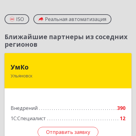
ISO
Реальная автоматизация
Ближайшие партнеры из соседних
регионов
УмКо
УмКо
Ульяновск
432027, Ульяновская обл, Ульяновск г,
Радищева ул, дом № 143, корпус 1
Подробнее
Внедрений
390
1С:Специалист
12
Отправить заявку
Отправить заявку