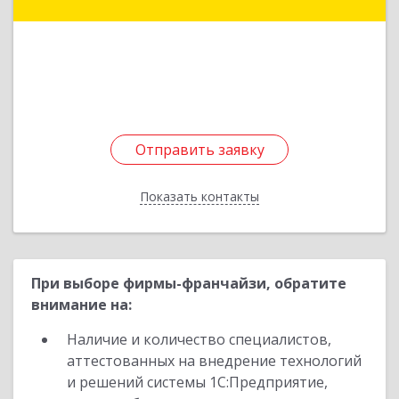
г, Красных Бойцов ул, дом № 18, кв.4
Подробнее
Отправить заявку
Отправить заявку
Показать контакты
Назад
При выборе фирмы-франчайзи, обратите
внимание на:
Наличие и количество специалистов,
аттестованных на внедрение технологий
и решений системы 1С:Предприятие,