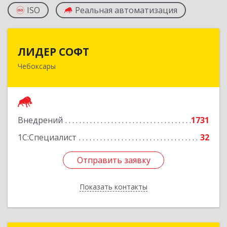
ISO
Реальная автоматизация
ЛИДЕР СОФТ
ЛИДЕР СОФТ
Чебоксары
428018, Чувашская Республика - Чувашия,
Чебоксары г, Московский пр-кт, дом № 17,
строение 1
Подробнее
Внедрений
1731
1С:Специалист
32
Отправить заявку
Отправить заявку
Показать контакты
Назад