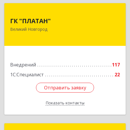
ГК "ПЛАТАН"
ГК "ПЛАТАН"
173003, Новгородская обл, Великий Новгород
Великий Новгород
г, Большая Санкт-Петербургская ул, дом № 80,
оф.17
Подробнее
Внедрений
117
1С:Специалист
22
Отправить заявку
Отправить заявку
Показать контакты
Назад