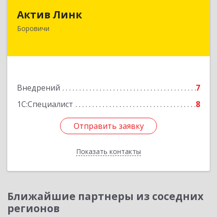
Актив Линк
174400, Новгородская обл, Боровичи г,
Боровичи
Коммунарная ул, дом № 30
Подробнее
Внедрений
7
1С:Специалист
8
Отправить заявку
Отправить заявку
Показать контакты
Назад
Ближайшие партнеры из соседних
регионов