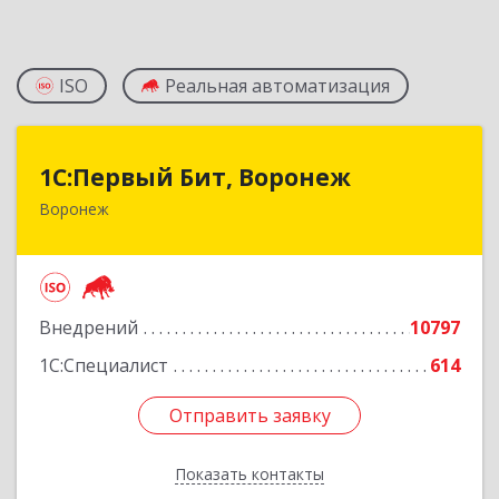
ISO
Реальная автоматизация
1С:Первый Бит, Воронеж
1С:Первый Бит, Воронеж
Воронеж
394006, Воронежская обл, Воронеж г, 20-летия
Октября ул, дом № 119, оф.711
Подробнее
Внедрений
10797
1С:Специалист
614
Отправить заявку
Отправить заявку
Показать контакты
Назад