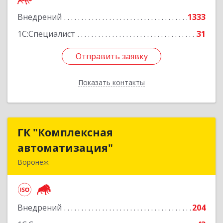
Подробнее
Внедрений
1333
1С:Специалист
31
Отправить заявку
Отправить заявку
Показать контакты
Назад
ГК "Комплексная
ГК "Комплексная
автоматизация"
автоматизация"
Воронеж
394018, Воронежская обл, Воронеж г,
Платонова ул, дом № 19, пом.14
Внедрений
204
Подробнее