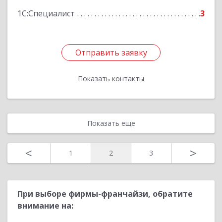
1С:Специалист
3
Отправить заявку
Отправить заявку
Показать контакты
Назад
Показать еще
<
>
1
2
3
При выборе фирмы-франчайзи, обратите
внимание на: