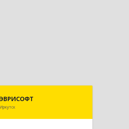
ЭВРИСОФТ
ЭВРИСОФТ
Иркутск
664003, Иркутская обл, Иркутск г,
Дзержинского ул, дом № 10, оф.402