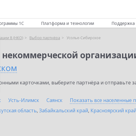
ограммы 1С
Платформа и технологии
Поддержка 
ации 8 (НКО)
Выбор партнёра
Усолье-Сибирское
я некоммерческой организации
ском
нными карточками, выберите партнёра и отправьте за
к
Усть-Илимск
Саянск
Показать все населенные
п
утская область
,
Забайкальский край
,
Красноярский кра