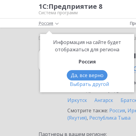
1С:Предприятие 8
Система программ
Россия
Пр
Главная
1С:Бухгалтерия некоммерческой организ
Информация на сайте будет
отображаться для региона
1С:Бухгалтери
Россия
в Усолье-Сибир
Да, все верно
Ознакомьтесь с информацио
Выбрать другой
или внедрение продукта.
Иркутск
Ангарск
Братс
Смотрите также:
Россия
,
Ирк
(Якутия)
,
Республика Тыва
Партнеры в вашем регионе: