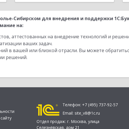
солье-Сибирском для внедрения и поддержки 1С:Бу
мание на:
стов, аттестованных на внедрение технологий и решен
атизации ваших задач.
ий в вашей или близкой отрасли. Вы можете обратитьс
ми решений.
Телефон:
+7 (495) 737-92-57
льности
Email:
site_v8@1c.ru
 сайту
Отдел продаж:
г. Москва
,
улица
Селезнёвская, дом 21