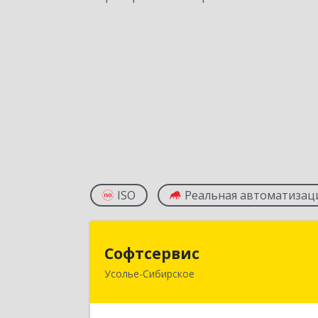
ISO
Реальная автоматизац
Софтсерви
Софтсервис
Усолье-Сибирское
665451, Иркутская обл, Усолье
Сибирское г, Интернациональная ул
дом № 8