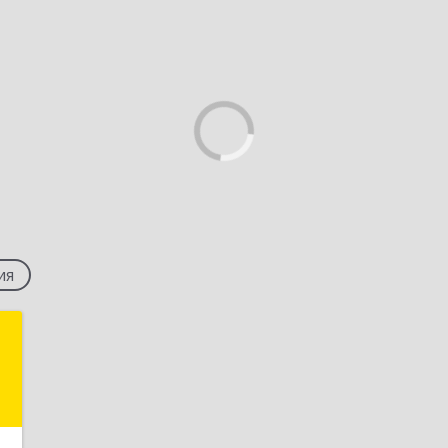
ия
с
-
,
7