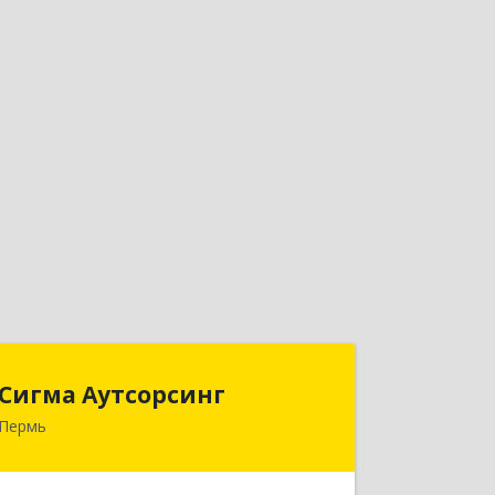
Сигма Аутсорсинг
Сигма Аутсорсинг
Пермь
614068, Пермский край, Пермь г,
Крылова ул, дом № 4, кв.500