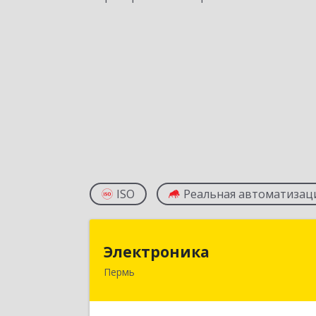
ISO
Реальная автоматизац
Электроник
Электроника
Пермь
614060, Пермский край, Пермь г
Гагарина б-р, дом № 1