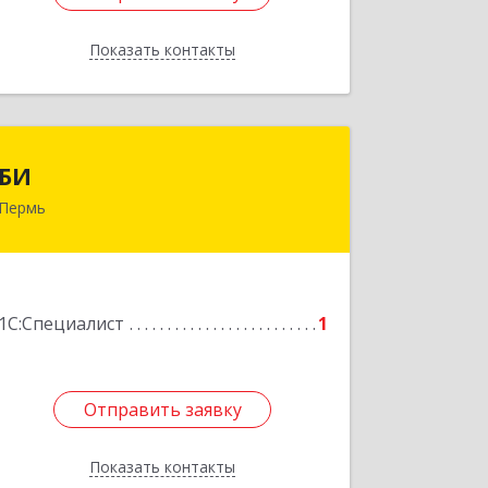
Показать контакты
Назад
БИ
БИ
Пермь
614015, Пермский край, Пермь г,
Краснова ул, дом № 24, оф.17
Подробнее
1С:Специалист
1
Отправить заявку
Отправить заявку
Показать контакты
Назад