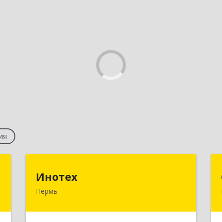
ия
а
Инотех
Инотех
Пермь
,
614107, Пермский край, Пермь г,
7
Уральская ул, дом № 69, оф.40