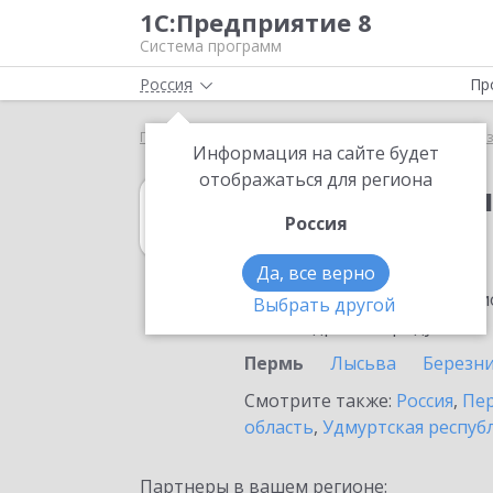
1С:Предприятие 8
Система программ
Россия
Пр
Главная
1С:Бухгалтерия некоммерческой организ
Информация на сайте будет
отображаться для региона
1С:Бухгалтери
Россия
в Перми
Да, все верно
Ознакомьтесь с информацио
Выбрать другой
или внедрение продукта.
Пермь
Лысьва
Березн
Смотрите также:
Россия
,
Пер
область
,
Удмуртская респуб
Партнеры в вашем регионе: