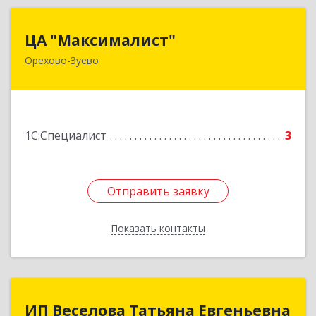
ЦА "Максималист"
ЦА "Максималист"
Орехово-Зуево
142600, Московская обл, Орехово-Зуево г,
Ленина ул, дом № 78
Подробнее
1С:Специалист
3
Отправить заявку
Отправить заявку
Показать контакты
Назад
ИП Веселова Татьяна Евгеньевна
ИП Веселова Татьяна Евгеньевна