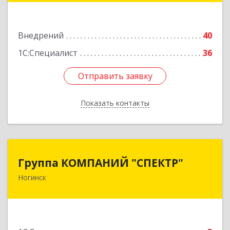
Подробнее
Внедрений
40
1С:Специалист
36
Отправить заявку
Отправить заявку
Показать контакты
Назад
Группа КОМПАНИЙ "СПЕКТР"
Группа КОМПАНИЙ "СПЕКТР"
Ногинск
142400, Московская обл, г.о.Богородский,
Ногинск г, Рогожская ул, дом № 89, оф.210
Подробнее