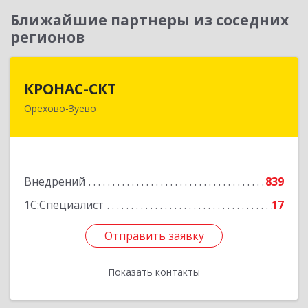
Ближайшие партнеры из соседних
регионов
КРОНАС-СКТ
КРОНАС-СКТ
Орехово-Зуево
142600, Московская обл, Орехово-Зуево г,
Бабушкина ул, дом № 2А, пом.31
Подробнее
Внедрений
839
1С:Специалист
17
Отправить заявку
Отправить заявку
Показать контакты
Назад