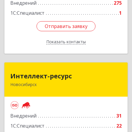
Внедрений
275
1С:Специалист
1
Отправить заявку
Отправить заявку
Показать контакты
Назад
Интеллект-ресурс
Интеллект-ресурс
Новосибирск
630087, Новосибирская обл, Новосибирск г,
Карла Маркса пр-кт, дом № 30, оф.604
Подробнее
Внедрений
31
1С:Специалист
22