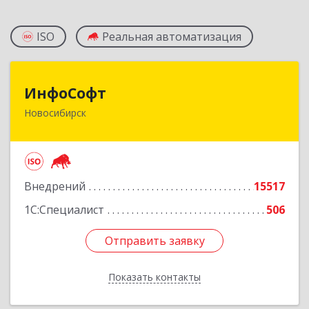
ISO
Реальная автоматизация
ИнфоСофт
ИнфоСофт
Новосибирск
630091, Новосибирская обл, Новосибирск г,
Крылова ул, дом № 31
Подробнее
Внедрений
15517
1С:Специалист
506
Отправить заявку
Отправить заявку
Показать контакты
Назад