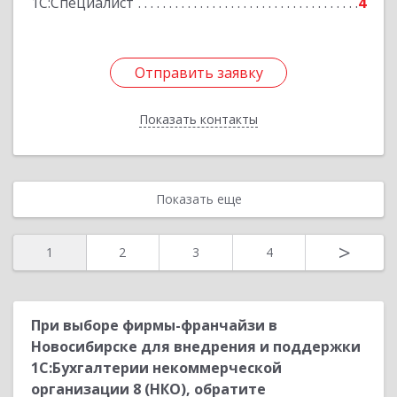
1С:Специалист
4
Отправить заявку
Отправить заявку
Показать контакты
Назад
Показать еще
>
1
2
3
4
При выборе фирмы-франчайзи в
Новосибирске для внедрения и поддержки
1С:Бухгалтерии некоммерческой
организации 8 (НКО), обратите