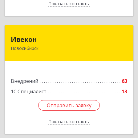
Показать контакты
Назад
Ивекон
Ивекон
Новосибирск
630073, Новосибирская обл, Новосибирск г,
Карла Маркса пр-кт, дом № 57, оф.17
Подробнее
Внедрений
63
1С:Специалист
13
Отправить заявку
Отправить заявку
Показать контакты
Назад