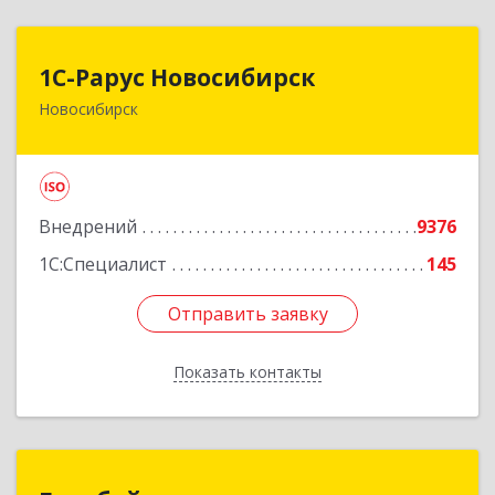
1С-Рарус Новосибирск
1С-Рарус Новосибирск
Новосибирск
630015, Новосибирская обл, Новосибирск г,
Планетная ул, дом № 30,производственный
корпус 2Б, пом.5а
Подробнее
Внедрений
9376
1С:Специалист
145
Отправить заявку
Отправить заявку
Показать контакты
Назад
Гигабайт