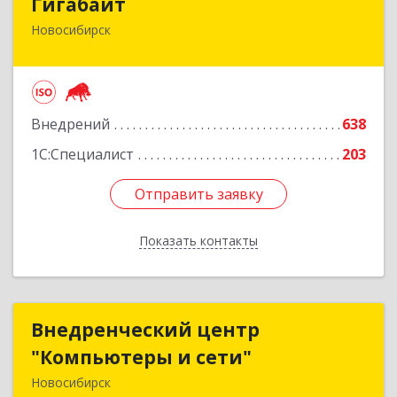
Гигабайт
Новосибирск
630099, Новосибирская обл, Новосибирск г,
Ядринцевская ул, дом № 68/1, этаж 4
Подробнее
Внедрений
638
1С:Специалист
203
Отправить заявку
Отправить заявку
Показать контакты
Назад
Внедренческий центр
Внедренческий центр
"Компьютеры и сети"
"Компьютеры и сети"
Новосибирск