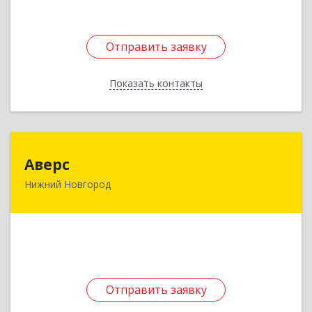
Отправить заявку
Отправить заявку
Показать контакты
Назад
Аверс
Аверс
Нижний Новгород
603093, Нижегородская обл, Нижний Новгород
г, Яблоневая ул, дом № 13А, кв.26
Подробнее
Отправить заявку
Отправить заявку