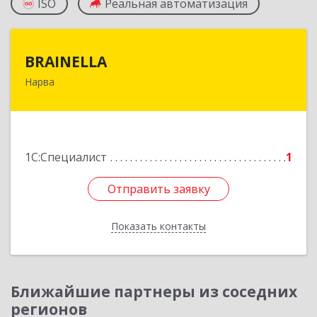
ISO
Реальная автоматизация
BRAINELLA
BRAINELLA
Нарва
ЭСТОНИЯ, 20308, г. Нарва, ул. Александра
Пушкина 12-15
Подробнее
1С:Специалист
1
Отправить заявку
Отправить заявку
Показать контакты
Назад
Ближайшие партнеры из соседних
регионов