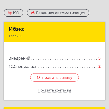
ISO
Реальная автоматизация
Ибэкс
Ибэкс
Таллинн
Таллин, 13522, ул. Вабаыхумуузеуми, 5/II - 37
Подробнее
Внедрений
5
1С:Специалист
2
Отправить заявку
Отправить заявку
Показать контакты
Назад