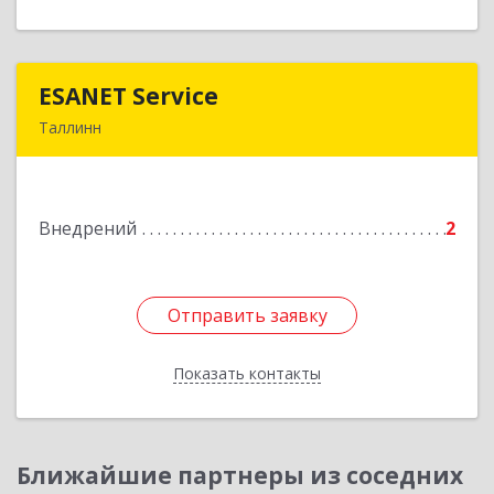
ESANET Serviсe
ESANET Serviсe
Таллинн
Vana-Louna 19, Tallin 10134, Estonia
Подробнее
Внедрений
2
Отправить заявку
Отправить заявку
Показать контакты
Назад
Ближайшие партнеры из соседних