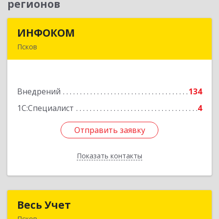
регионов
ИНФОКОМ
ИНФОКОМ
Псков
180000, Псковская обл, Псков г, Советская ул,
дом № 42г
Внедрений
134
Подробнее
1С:Специалист
4
Отправить заявку
Отправить заявку
Показать контакты
Назад
Весь Учет
Весь Учет
Псков