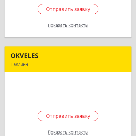
Отправить заявку
Отправить заявку
Показать контакты
Назад
OKVELES
OKVELES
Таллинн
12915, Эстония, Таллинн, Лаки, 15-218
Подробнее
Отправить заявку
Отправить заявку
Показать контакты
Назад