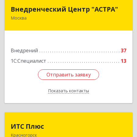
Внедренческий Центр "АСТРА"
Внедренческий Центр "АСТРА"
Москва
125310, Москва г, Муравская ул, дом № 38,
корпус 2, пом.541
Подробнее
Внедрений
37
1С:Специалист
13
Отправить заявку
Отправить заявку
Показать контакты
Назад
ИТС Плюс
ИТС Плюс
Красногорск
143401, Московская обл, Красногорский г.о.,