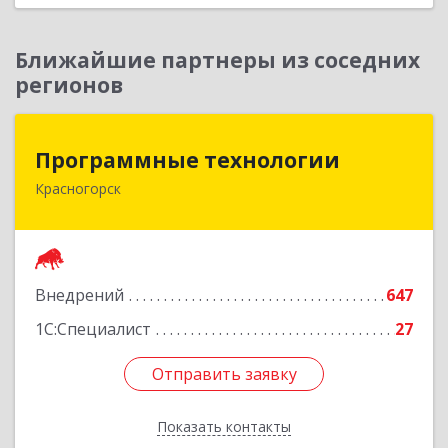
Ближайшие партнеры из соседних
регионов
Программные технологии
Программные технологии
Красногорск
143408, Московская обл, Красногорский р-н,
Красногорск г, Ленина ул, дом № 45, оф.40
Подробнее
Внедрений
647
1С:Специалист
27
Отправить заявку
Отправить заявку
Показать контакты
Назад