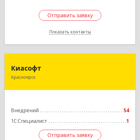
Отправить заявку
Отправить заявку
Показать контакты
Назад
Киасофт
Киасофт
Красноярск
660077, Красноярский край, Красноярск г,
Алексеева ул, дом № 49, оф.508
Подробнее
Внедрений
54
1С:Специалист
1
Отправить заявку
Отправить заявку