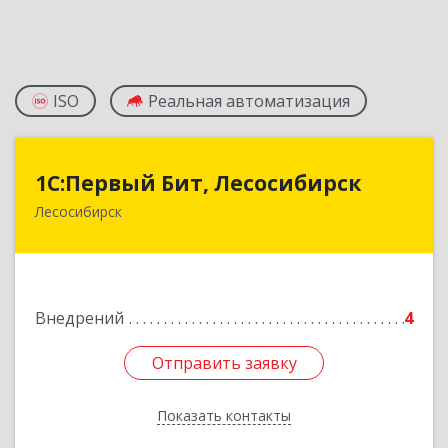
ISO
Реальная автоматизация
1С:Первый Бит, Лесосибирск
1С:Первый Бит, Лесосибирск
Лесосибирск
662544, Красноярский край, Лесосибирск г,
Привокзальная ул, дом № 12, оф.216
Подробнее
Внедрений
4
Отправить заявку
Отправить заявку
Показать контакты
Назад