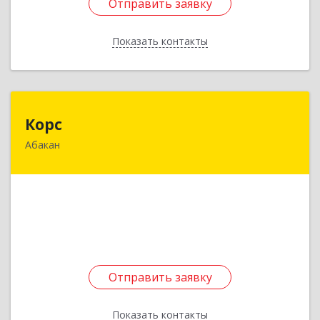
Отправить заявку
Отправить заявку
Показать контакты
Назад
Корс
Корс
Абакан
655017, Хакасия Респ, Абакан г, Чкалова ул, дом
№ 13 А, кв.31
Подробнее
Отправить заявку
Отправить заявку
Показать контакты
Назад