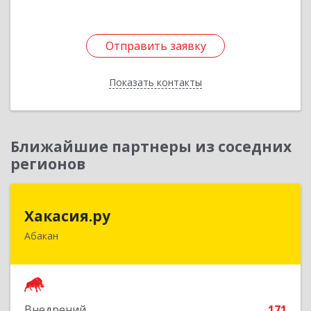
Подробнее
Отправить заявку
Отправить заявку
Показать контакты
Назад
Ближайшие партнеры из соседних
регионов
Хакасия.ру
Хакасия.ру
Абакан
655017, Хакасия Респ, Абакан г, Вяткина ул, дом
№ 9, кв.2
Подробнее
Внедрений
171