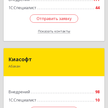
1С:Специалист
44
Отправить заявку
Отправить заявку
Показать контакты
Назад
Киасофт
Киасофт
Абакан
655017, Хакасия Респ, Абакан г, Ивана Ярыгина
ул, дом № 34, оф.5
Подробнее
Внедрений
98
1С:Специалист
10