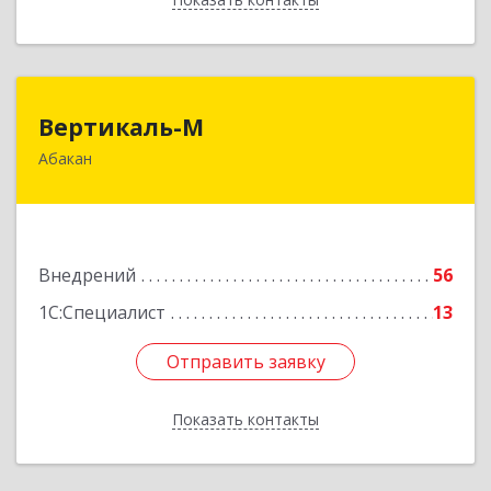
Вертикаль-М
Вертикаль-М
Абакан
655017, Хакасия Респ, Абакан г, Чертыгашева
ул, дом № 124, кв.97Н
Подробнее
Внедрений
56
1С:Специалист
13
Отправить заявку
Отправить заявку
Показать контакты
Назад