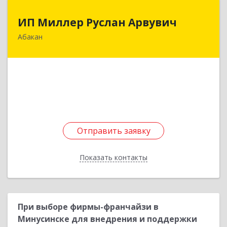
ИП Миллер Руслан Арвувич
ИП Миллер Руслан Арвувич
Абакан
655001, Хакасия Респ, Абакан г, Крылова ул, дом
№ 90, кв.44
Подробнее
Отправить заявку
Отправить заявку
Показать контакты
Назад
При выборе фирмы-франчайзи в
Минусинске для внедрения и поддержки