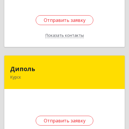
Подробнее
Отправить заявку
Отправить заявку
Показать контакты
Назад
Диполь
Диполь
Курск
305000, Курская обл, Курск, Ватутина ул, дом №
20
Подробнее
Отправить заявку
Отправить заявку