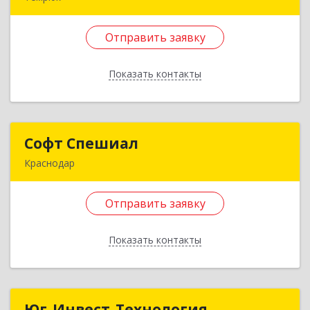
353500, Краснодарский край, Темрюкский р-н,
Темрюк г, Калинина ул, дом № 8, оф.4
Отправить заявку
Подробнее
Показать контакты
Отправить заявку
Назад
Софт Спешиал
Софт Спешиал
Краснодар
350089, Краснодарский край, Краснодар г,
Чекистов пр-кт, дом № 31, кв.37
Отправить заявку
Подробнее
Показать контакты
Отправить заявку
Назад
Юг-Инвест-Технология
Юг-Инвест-Технология