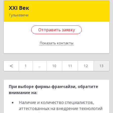
Назад
XXI Век
XXI Век
Гулькевичи
352180, Краснодарский край, Отрадо-
Кубанское с, Северная ул, дом № 11
Отправить заявку
Подробнее
Показать контакты
Отправить заявку
Назад
<
1
...
10
11
12
13
При выборе фирмы-франчайзи, обратите
внимание на:
Наличие и количество специалистов,
аттестованных на внедрение технологий