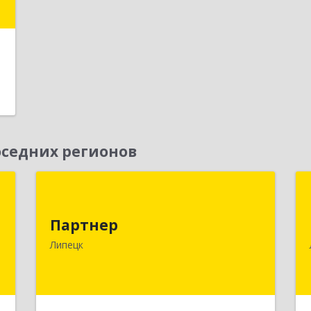
е
седних регионов
д
Партнер
Партнер
,
398002, Липецкая обл, г. Липецк,
9
Тельмана ул, дом № 21, пом.1
Липецк
е
Подробнее