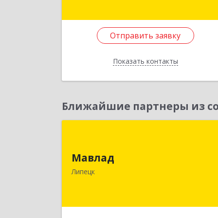
Подробне
Отправить заявку
Отправить заявку
Показать контакты
Назад
Ближайшие партнеры из со
Мавла
Мавлад
398046, Липецкая обл, Липецк г
Стаханова ул, дом № 14, оф.1
Липецк
Подробне