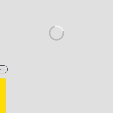
ия
и
,
а