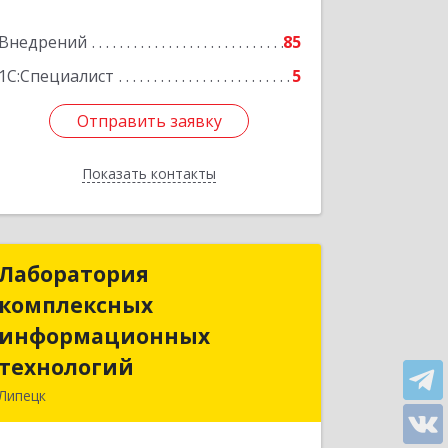
Внедрений
85
1С:Специалист
5
Отправить заявку
Отправить заявку
Показать контакты
Назад
Лаборатория
Лаборатория
комплексных
комплексных
информационных
информационных
технологий
технологий
Липецк
398032, Липецкая обл, Липецк г,
Универсальный проезд, дом № 2