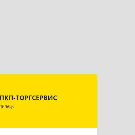
ПКП-ТОРГСЕРВИС
ПКП-ТОРГСЕРВИС
398024, Липецкая обл, Липецк г,
Победы пр, дом № 72А
Липецк
Подробнее