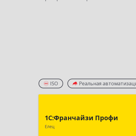
ISO
Реальная автоматизац
1С:Франчайзи Проф
1С:Франчайзи Профи
399784, Липецкая обл, Елец г
Гагарина ул, Здание № 3
Елец