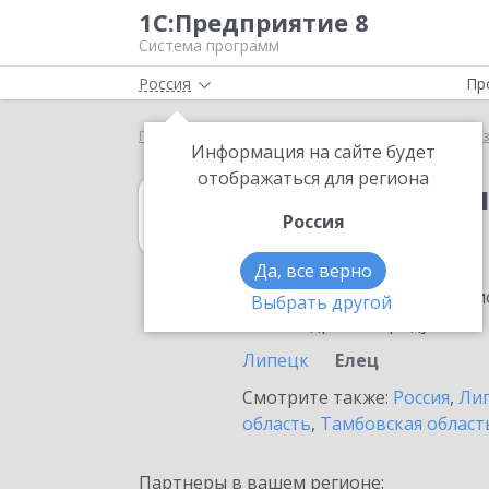
1С:Предприятие 8
Система программ
Россия
Пр
Главная
1С:Бухгалтерия некоммерческой организ
Информация на сайте будет
отображаться для региона
1С:Бухгалтери
Россия
в Ельце
Да, все верно
Ознакомьтесь с информацио
Выбрать другой
или внедрение продукта.
Липецк
Елец
Смотрите также:
Россия
,
Лип
область
,
Тамбовская област
Партнеры в вашем регионе: