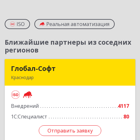
ISO
Реальная автоматизация
Ближайшие партнеры из соседних
регионов
Глобал-Софт
Глобал-Софт
Краснодар
350018, Краснодарский край, Краснодар г,
Сормовская ул, дом № 7
Внедрений
4117
Подробнее
1С:Специалист
80
Отправить заявку
Отправить заявку