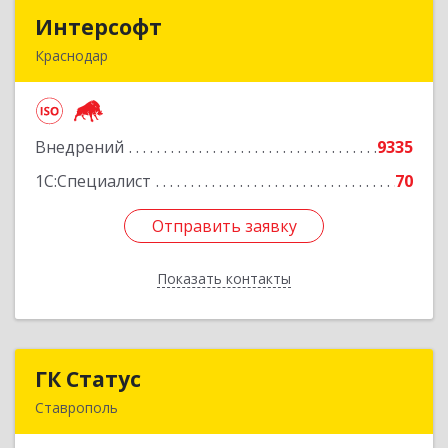
Интерсофт
Интерсофт
Краснодар
350020, Краснодарский край, Краснодар г,
Рашпилевская ул, дом № 179/1, оф.618
Внедрений
9335
Подробнее
1С:Специалист
70
Отправить заявку
Отправить заявку
Показать контакты
Назад
ГК Статус
ГК Статус
Ставрополь
355002, Ставропольский край, Ставрополь г,