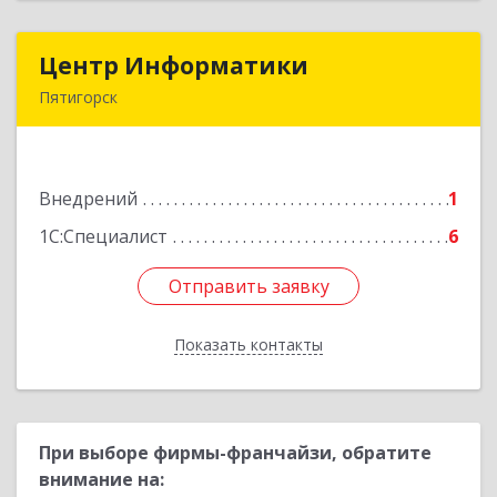
Центр Информатики
Центр Информатики
Пятигорск
357500, Ставропольский край, Пятигорск г,
Московская ул, дом № 84
Внедрений
1
Подробнее
1С:Специалист
6
Отправить заявку
Отправить заявку
Показать контакты
Назад
При выборе фирмы-франчайзи, обратите
внимание на: