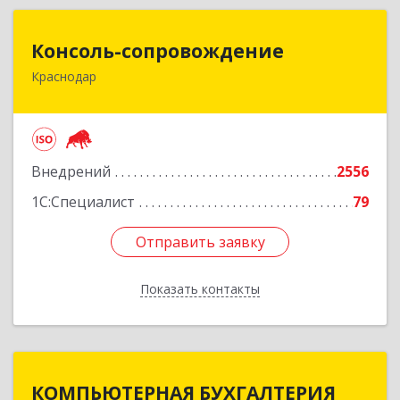
Консоль-сопровождение
Консоль-сопровождение
Краснодар
350051, Краснодарский край, Краснодар г,
Дзержинского ул, дом № 38/1
Подробнее
Внедрений
2556
1С:Специалист
79
Отправить заявку
Отправить заявку
Показать контакты
Назад
КОМПЬЮТЕРНАЯ БУХГАЛТЕРИЯ
КОМПЬЮТЕРНАЯ БУХГАЛТЕРИЯ