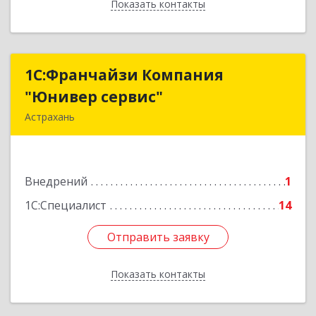
Показать контакты
Назад
1С:Франчайзи Компания
1С:Франчайзи Компания
"Юнивер сервис"
"Юнивер сервис"
Астрахань
414040, Астраханская обл, Астрахань г, Карла
Маркса пл., дом № 3, корпус 1, оф.№3 (2-й этаж)
Внедрений
1
Подробнее
1С:Специалист
14
Отправить заявку
Отправить заявку
Показать контакты
Назад