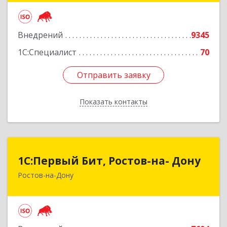
Подробнее
Внедрений
9345
1С:Специалист
70
Отправить заявку
Отправить заявку
Показать контакты
Назад
1С:Первый Бит, Ростов-на- Дону
1С:Первый Бит, Ростов-на- Дону
Ростов-на-Дону
344091, Ростовская обл, Ростов-на-Дону г,
Малиновского ул, дом № 3, корпус 1, пом.36
Подробнее