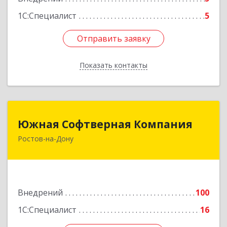
1С:Специалист
5
Отправить заявку
Отправить заявку
Показать контакты
Назад
Южная Софтверная Компания
Южная Софтверная Компания
Ростов-на-Дону
344116, Ростовская обл, Ростов-на-Дону г, 2-я
Володарского ул, Здание № 76, оф.203
Подробнее
Внедрений
100
1С:Специалист
16