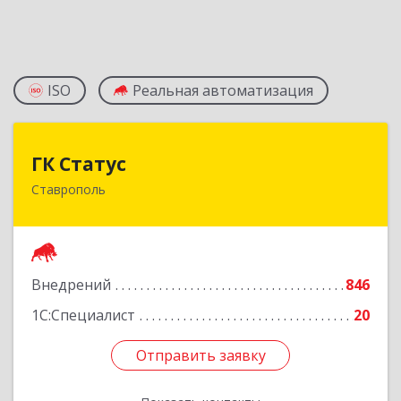
ISO
Реальная автоматизация
ГК Статус
ГК Статус
Ставрополь
355002, Ставропольский край, Ставрополь г,
Лермонтова ул, дом № 187
Подробнее
Внедрений
846
1С:Специалист
20
Отправить заявку
Отправить заявку