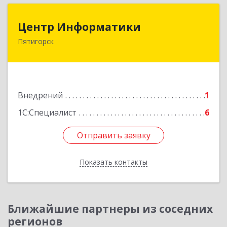
Центр Информатики
Центр Информатики
Пятигорск
357500, Ставропольский край, Пятигорск г,
Московская ул, дом № 84
Подробнее
Внедрений
1
1С:Специалист
6
Отправить заявку
Отправить заявку
Показать контакты
Назад
Ближайшие партнеры из соседних
регионов