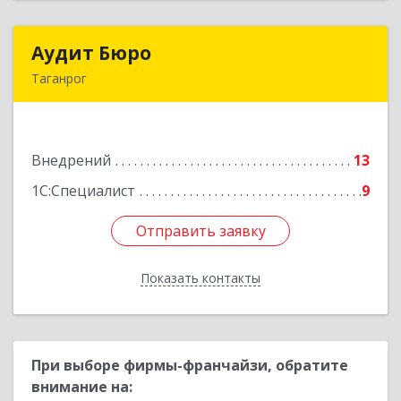
Аудит Бюро
Аудит Бюро
Таганрог
347900, Ростовская обл, Таганрог г,
Лермонтовский пер, дом № 7 "А"
Внедрений
13
Подробнее
1С:Специалист
9
Отправить заявку
Отправить заявку
Показать контакты
Назад
При выборе фирмы-франчайзи, обратите
внимание на: