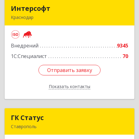
Интерсофт
Интерсофт
Краснодар
350020, Краснодарский край, Краснодар г,
Рашпилевская ул, дом № 179/1, оф.618
Внедрений
9345
Подробнее
1С:Специалист
70
Отправить заявку
Отправить заявку
Показать контакты
Назад
ГК Статус
ГК Статус
Ставрополь
355002, Ставропольский край, Ставрополь г,