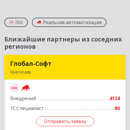
ISO
Реальная автоматизация
Ближайшие партнеры из соседних
регионов
Глобал-Софт
Глобал-Софт
Краснодар
350018, Краснодарский край, Краснодар г,
Сормовская ул, дом № 7
Внедрений
4134
Подробнее
1С:Специалист
80
Отправить заявку
Отправить заявку