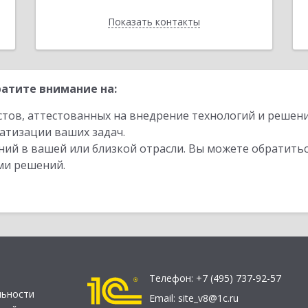
Показать контакты
Назад
атите внимание на:
стов, аттестованных на внедрение технологий и решен
атизации ваших задач.
ий в вашей или близкой отрасли. Вы можете обратитьс
ми решений.
Телефон:
+7 (495) 737-92-57
льности
Email:
site_v8@1c.ru