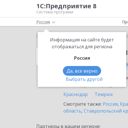
1С:Предприятие 8
Система программ
Россия
Пр
Главная
1С:Бюджет муниципального образования
Информация на сайте будет
отображаться для региона
1С:Бюджет мун
Россия
в Северской ста
Да, все верно
Ознакомьтесь с информацио
Выбрать другой
или внедрение продукта.
Краснодар
Темрюк
Смотрите также:
Россия
,
Кра
область
,
Ставропольский к
Партнеры в вашем регионе: