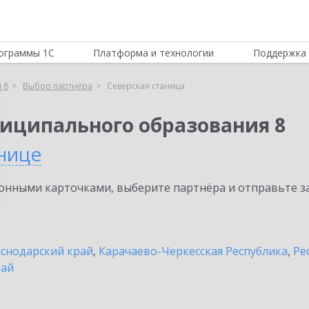
ограммы 1С
Платформа и технологии
Поддержка 
 8
Выбор партнёра
Северская станица
иципального образования 8
нице
нными карточками, выберите партнёра и отправьте за
снодарский край
,
Карачаево-Черкесская Республика
,
Ре
рай