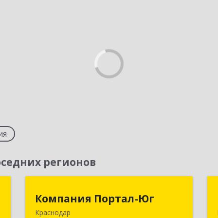
ия
седних регионов
т
Компания Портал-Юг
Компания Портал-Юг
Краснодар
,
350020, Краснодарский край,