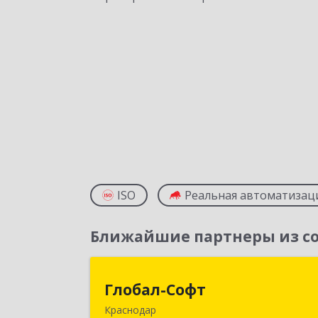
ISO
Реальная автоматизац
Ближайшие партнеры из со
Глобал-Соф
Глобал-Софт
Краснодар
350018, Краснодарский край