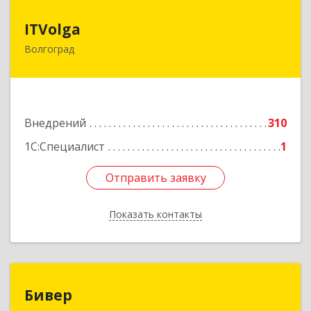
ITVolga
ITVolga
Волгоград
400066, Волгоградская обл, Волгоград г,
Коммунистическая ул, дом № 28А, оф.509
Подробнее
Внедрений
310
1С:Специалист
1
Отправить заявку
Отправить заявку
Показать контакты
Назад
Бивер
Бивер