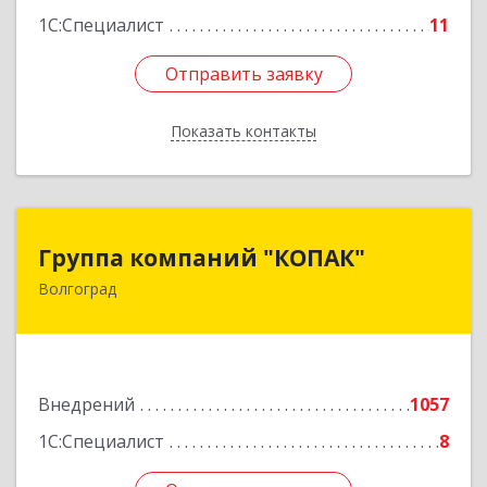
1С:Специалист
11
Отправить заявку
Отправить заявку
Показать контакты
Назад
Группа компаний "КОПАК"
Группа компаний "КОПАК"
Волгоград
400081, Волгоградская обл, Волгоград г,
Ангарская ул, дом № 71
Подробнее
Внедрений
1057
1С:Специалист
8