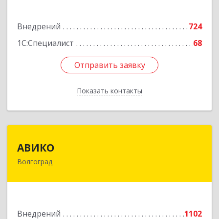
Подробнее
Внедрений
724
1С:Специалист
68
Отправить заявку
Отправить заявку
Показать контакты
Назад
АВИКО
АВИКО
Волгоград
400065, Волгоградская обл, Волгоград г,
Ленина пр-т, дом № 189
Подробнее
Внедрений
1102