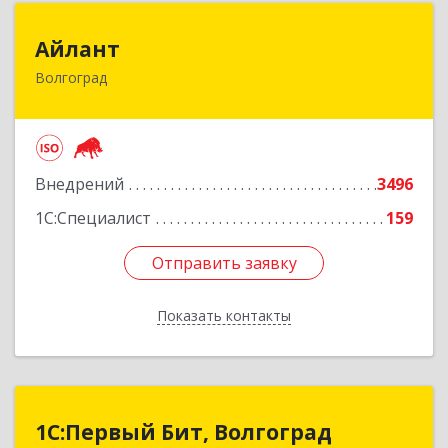
Айлант
Айлант
Волгоград
400001, Волгоградская обл, Волгоград г, им
Канунникова ул, дом № 11А
Подробнее
Внедрений
3496
1С:Специалист
159
Отправить заявку
Отправить заявку
Показать контакты
Назад
1С:Первый Бит, Волгоград
1С:Первый Бит, Волгоград