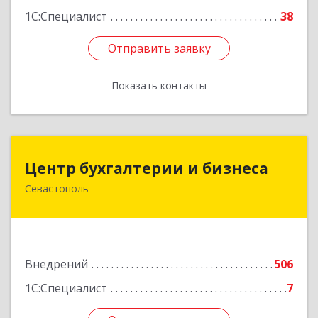
1С:Специалист
38
Отправить заявку
Отправить заявку
Показать контакты
Назад
Центр бухгалтерии и бизнеса
Центр бухгалтерии и бизнеса
Севастополь
299026, Севастополь г, Качинский туп, дом №
22
Подробнее
Внедрений
506
1С:Специалист
7