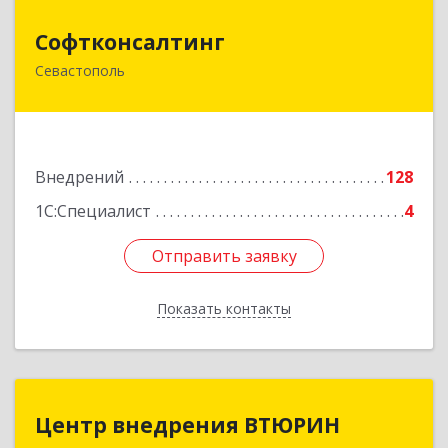
Софтконсалтинг
Софтконсалтинг
Севастополь
299805, Севастополь г, Тыловое с, Лазурная ул,
дом № 3
Подробнее
Внедрений
128
1С:Специалист
4
Отправить заявку
Отправить заявку
Показать контакты
Назад
Центр внедрения ВТЮРИН
Центр внедрения ВТЮРИН