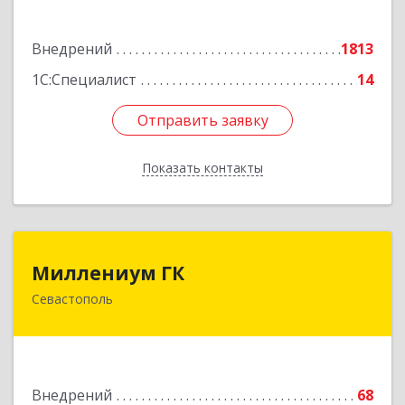
Подробнее
Внедрений
1813
1С:Специалист
14
Отправить заявку
Отправить заявку
Показать контакты
Назад
Миллениум ГК
Миллениум ГК
Севастополь
299011, Севастополь г, вн.тер.г. Ленинский
муниципальный округ, Володарского ул, дом
№ 15
Подробнее
Внедрений
68