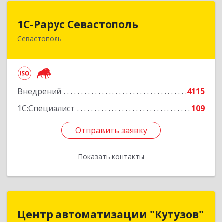
1С-Рарус Севастополь
1С-Рарус Севастополь
Севастополь
299011, Севастополь г, Кулакова ул, дом № 58
Подробнее
Внедрений
4115
1С:Специалист
109
Отправить заявку
Отправить заявку
Показать контакты
Назад
Центр автоматизации "Кутузов"
Центр автоматизации "Кутузов"