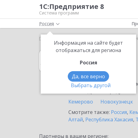
1С:Предприятие 8
Система программ
Россия
Пр
Главная
1С:Архив
Выбор партнёра
Полысае
Информация на сайте будет
отображаться для региона
1С:Архив
Россия
в Полысаево
Да, все верно
Ознакомьтесь с информацио
Выбрать другой
или внедрение продукта.
Кемерово
Новокузнецк
Смотрите также:
Россия
,
Кем
Алтай
,
Республика Хакасия
,
Партнеры в вашем регионе: