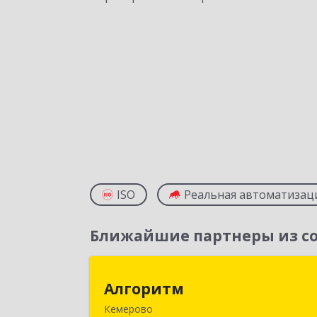
ISO
Реальная автоматизац
Ближайшие партнеры из со
Алгорит
Алгоритм
Кемерово
650043, Кемеровская обл, Кемерово г