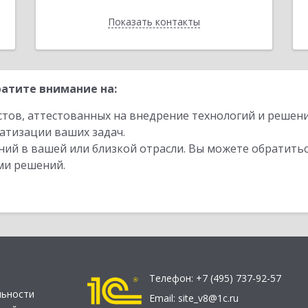
Показать контакты
Назад
атите внимание на:
стов, аттестованных на внедрение технологий и решен
атизации ваших задач.
ий в вашей или близкой отрасли. Вы можете обратитьс
ми решений.
Телефон:
+7 (495) 737-92-57
льности
Email:
site_v8@1c.ru