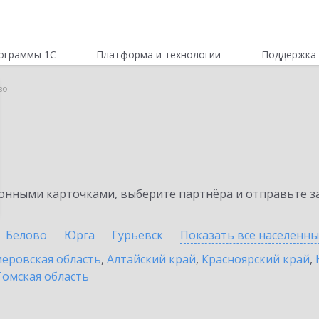
ограммы 1С
Платформа и технологии
Поддержка 
во
нными карточками, выберите партнёра и отправьте за
Белово
Юрга
Гурьевск
Показать все населенн
еровская область
,
Алтайский край
,
Красноярский край
,
Томская область