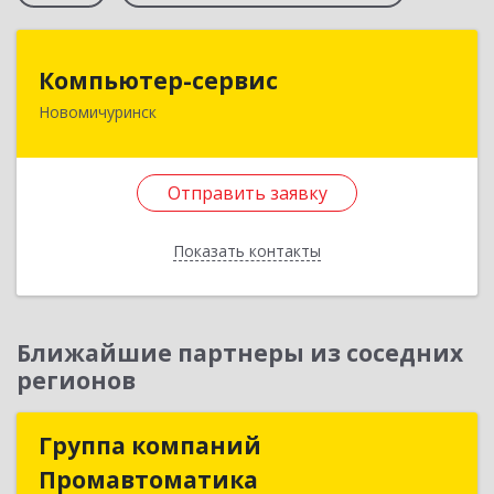
Компьютер-сервис
Компьютер-сервис
Новомичуринск
391160, Рязанская обл, Пронский р-н,
Новомичуринск г, Смирягина пр-кт, дом № 27-
46
Отправить заявку
Подробнее
Показать контакты
Отправить заявку
Назад
Ближайшие партнеры из соседних
регионов
Группа компаний
Группа компаний
Промавтоматика
Промавтоматика