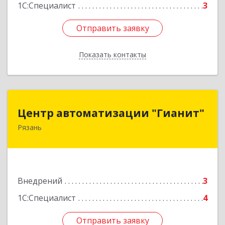
1С:Специалист
3
Отправить заявку
Отправить заявку
Показать контакты
Назад
Центр автоматизации "Гианит"
Центр автоматизации "Гианит"
Рязань
390005, Рязанская обл, Рязань г, 1-я
Железнодорожная ул, дом № 54, пом.Н3
Подробнее
Внедрений
3
1С:Специалист
4
Отправить заявку
Отправить заявку