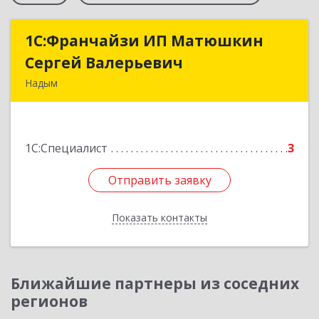
1С:Франчайзи ИП Матюшкин
1С:Франчайзи ИП Матюшкин
Сергей Валерьевич
Сергей Валерьевич
Надым
629730, Ямало-Ненецкий АО, Надым г, ул.
Зверева, дом № 47, кв.28
1С:Специалист
3
Подробнее
Отправить заявку
Отправить заявку
Показать контакты
Назад
Ближайшие партнеры из соседних
регионов