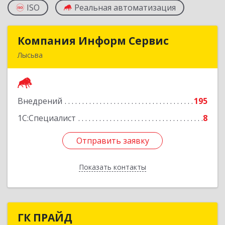
ISO
Реальная автоматизация
Компания Информ Сервис
Компания Информ Сервис
Лысьва
618909, Пермский край, Лысьва г, Металлистов
ул, дом № 3, оф.535
Внедрений
195
Подробнее
1С:Специалист
8
Отправить заявку
Отправить заявку
Показать контакты
Назад
ГК ПРАЙД
ГК ПРАЙД