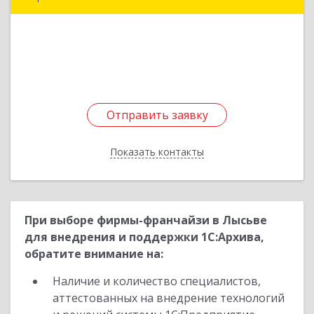
614000, Пермский край, Пермь г, Пермская ул,
дом № 34
Подробнее
Отправить заявку
Отправить заявку
Показать контакты
Назад
При выборе фирмы-франчайзи в Лысьве
для внедрения и поддержки 1С:Архива,
обратите внимание на:
Наличие и количество специалистов,
аттестованных на внедрение технологий