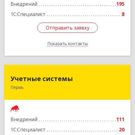
Внедрений
195
1С:Специалист
8
Отправить заявку
Отправить заявку
Показать контакты
Назад
Учетные системы
Учетные системы
Пермь
614097, Пермский край, Пермь г, Подлесная ул,
дом № 3б
Подробнее
Внедрений
111
1С:Специалист
20