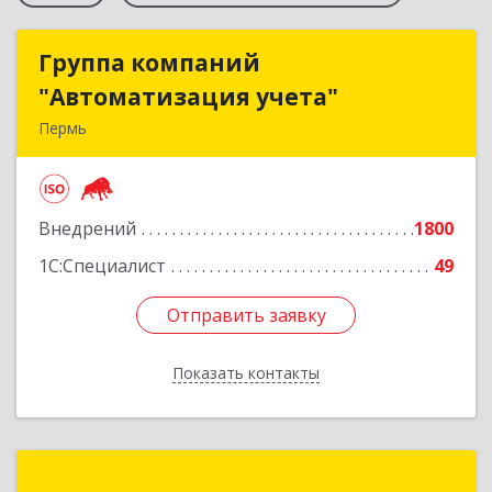
Группа компаний
Группа компаний
"Автоматизация учета"
"Автоматизация учета"
Пермь
614015, Пермский край, Пермь г, Куйбышева
ул, дом № 2
Внедрений
1800
Подробнее
1С:Специалист
49
Отправить заявку
Отправить заявку
Показать контакты
Назад
Проектные решения