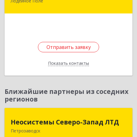
Лодейное Поле
187700, Ленинградская обл, Лодейнопольский
р-н, Лодейное Поле г, Урицкого пр-кт, дом №
11А
Подробнее
Отправить заявку
Отправить заявку
Показать контакты
Назад
Ближайшие партнеры из соседних
регионов
Неосистемы Северо-Запад ЛТД
Неосистемы Северо-Запад ЛТД
Петрозаводск
185001, Карелия Респ, Петрозаводск г,