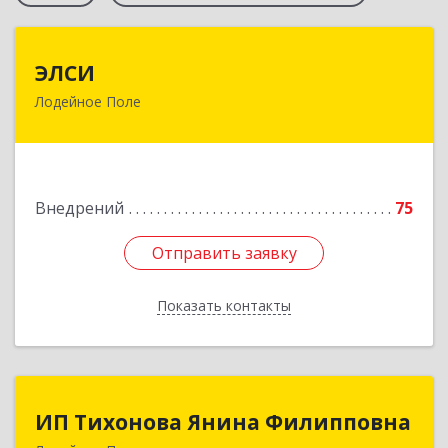
ЭЛСИ
ЭЛСИ
Лодейное Поле
187700, Ленинградская обл, Лодейное Поле г,
Коммунаров ул, дом № 7
Подробнее
Внедрений
75
Отправить заявку
Отправить заявку
Показать контакты
Назад
ИП Тихонова Янина Филипповна
ИП Тихонова Янина Филипповна