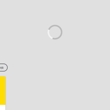
ия
с
,
7