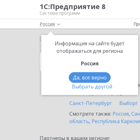
1С:Предприятие 8
Система программ
Россия
Пр
Главная
1С:Архив
Выбор партнёра
Волхов
Информация на сайте будет
отображаться для региона
1С:Архив
Россия
в Волхове
Да, все верно
Ознакомьтесь с информацио
Выбрать другой
или внедрение продукта.
Санкт-Петербург
Выборг
Смотрите также:
Россия
,
Сан
область
,
Республика Карели
Партнеры в вашем регионе: