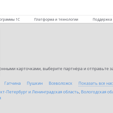
ограммы 1С
Платформа и технологии
Поддержка 
нными карточками, выберите партнёра и отправьте за
Гатчина
Пушкин
Всеволожск
Показать все на
кт-Петербург и Ленинградская область
,
Вологодская об
я