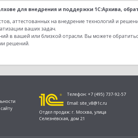
лхове для внедрения и поддержки 1С:Архива, обрат
стов, аттестованных на внедрение технологий и решен
атизации ваших задач.
ий в вашей или близкой отрасли. Вы можете обратитьс
ми решений.
Телефон:
+7 (495) 737-92-57
льности
Email:
site_v8@1c.ru
 сайту
Отдел продаж:
г. Москва
,
улица
Селезнёвская, дом 21